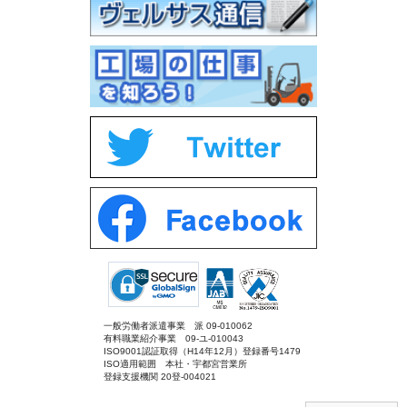
一般労働者派遣事業 派 09-010062
有料職業紹介事業 09-ユ-010043
ISO9001認証取得（H14年12月）登録番号1479
ISO適用範囲 本社・宇都宮営業所
登録支援機関 20登-004021