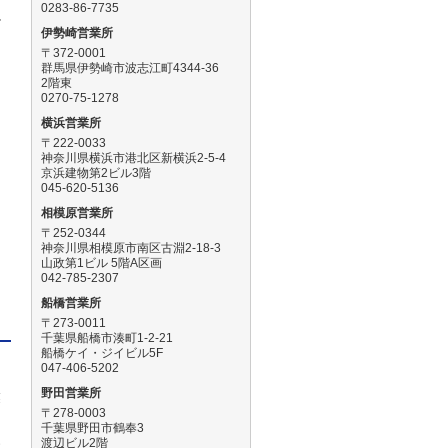
0283-86-7735
必
伊勢崎営業所
〒372-0001
群馬県伊勢崎市波志江町4344-36
2階東
0270-75-1278
横浜営業所
〒222-0033
神奈川県横浜市港北区新横浜2-5-4
き
京浜建物第2ビル3階
045-620-5136
相模原営業所
〒252-0344
神奈川県相模原市南区古淵2-18-3
山政第1ビル 5階A区画
042-785-2307
船橋営業所
〒273-0011
千葉県船橋市湊町1-2-21
船橋ケイ・ジイビル5F
047-406-5202
野田営業所
業
〒278-0003
千葉県野田市鶴奉3
渡辺ビル2階
す