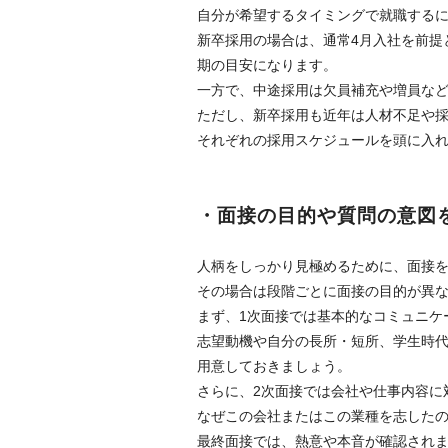
自分が希望するタイミングで就職する
新卒採用の場合は、通常4月入社を前提
期の目安になります。
一方で、中途採用は欠員補充や増員な
ただし、新卒採用も近年は人材不足や
それぞれの採用スケジュールを頭に入
・面接の目的や質問の意図
人柄をしっかり見極めるために、面接
その場合は段階ごとに面接の目的が異
まず、1次面接では基本的なコミュニケ
志望動機や自分の長所・短所、学生時
用意しておきましょう。
さらに、2次面接では会社や仕事内容に
なぜこの会社またはこの業種を志したの
最終面接では、熱意や本音が確認され