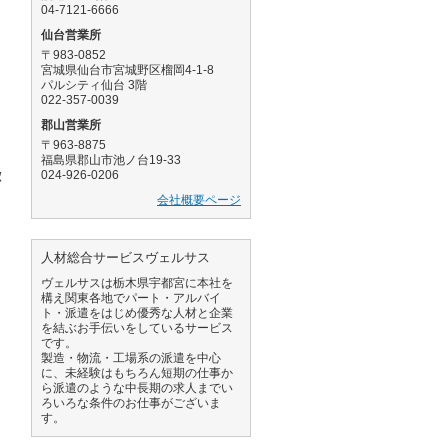
04-7121-6666
仙台営業所
〒983-0852
宮城県仙台市宮城野区榴岡4-1-8
パルシティ仙台 3階
022-357-0039
郡山営業所
〒963-8875
福島県郡山市池ノ台19-33
徴
024-926-0206
会社概要ページ
人材総合サービスヴェルサス
ヴェルサスは栃木県宇都宮に本社を
構え関東各地でパート・アルバイ
ト・派遣をはじめ優秀な人材と企業
を結ぶお手伝いをしているサービス
です。
製造・物流・工場系の派遣を中心
に、未経験はもちろん短期の仕事か
ら派遣のような中長期の求人までい
ろいろな条件のお仕事がございま
す。