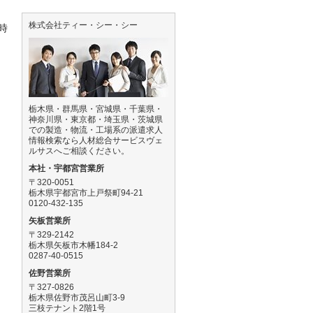
株式会社ティー・シー・シー
時
栃木県・群馬県・宮城県・千葉県・
神奈川県・東京都・埼玉県・茨城県
での製造・物流・工場系の派遣求人
情報検索なら人材総合サービスヴェ
ルサスへご相談ください。
本社・宇都宮営業所
〒320-0051
栃木県宇都宮市上戸祭町94-21
0120-432-135
矢板営業所
〒329-2142
を
栃木県矢板市木幡184-2
0287-40-0515
佐野営業所
〒327-0826
栃木県佐野市茂呂山町3-9
三枝テナント2階1号