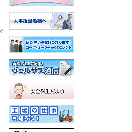
な
で
採