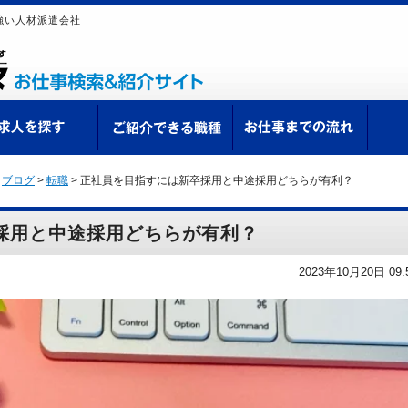
強い人材派遣会社
ての方へ
求人を探す
ご紹介できる職種
お仕
>
ブログ
>
転職
>
正社員を目指すには新卒採用と中途採用どちらが有利？
採用と中途採用どちらが有利？
2023年10月20日 09: