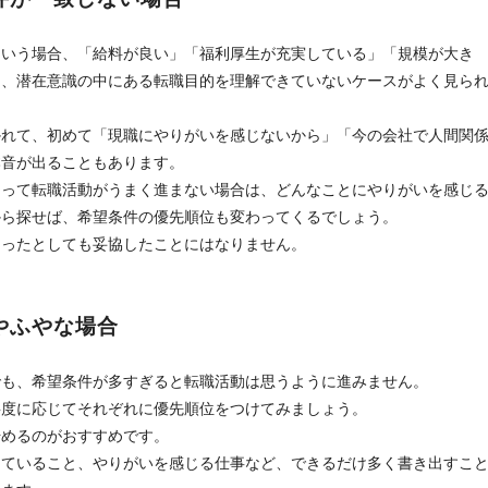
という場合、「給料が良い」「福利厚生が充実している」「規模が大き
て、潜在意識の中にある転職目的を理解できていないケースがよく見ら
かれて、初めて「現職にやりがいを感じないから」「今の会社で人間関
本音が出ることもあります。
よって転職活動がうまく進まない場合は、どんなことにやりがいを感じ
から探せば、希望条件の優先順位も変わってくるでしょう。
なったとしても妥協したことにはなりません。
やふやな場合
でも、希望条件が多すぎると転職活動は思うように進みません。
要度に応じてそれぞれに優先順位をつけてみましょう。
始めるのがおすすめです。
じていること、やりがいを感じる仕事など、できるだけ多く書き出すこ