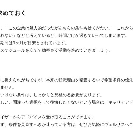
決めておく
が、「この企業は魅力的だったがあちらの条件も捨てがたい」「これか
しれない」などと考えていると、時間だけが過ぎていってしまいます。
期間は3ヶ月が目安とされています。
めスケジュールを立てて効率良く活動を進めていきましょう。
ブに捉えられがちですが、本来の転職理由を精査する中で希望条件の優
りません。
はいけない条件は、しっかりと見極める必要があります。
難しい、間違った選択をして後悔したくないという場合は、キャリアア
。
バイザーからアドバイスを受け取ることができます。
らず、条件を見直すべきか迷っている方は、ぜひお気軽にヴェルサスへ