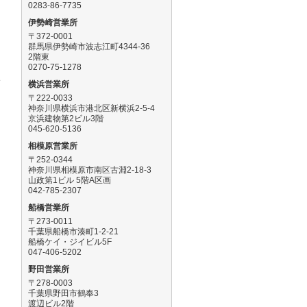
0283-86-7735
伊勢崎営業所
〒372-0001
と
群馬県伊勢崎市波志江町4344-36
2階東
0270-75-1278
い
横浜営業所
〒222-0033
神奈川県横浜市港北区新横浜2-5-4
京浜建物第2ビル3階
045-620-5136
相模原営業所
〒252-0344
神奈川県相模原市南区古淵2-18-3
山政第1ビル 5階A区画
042-785-2307
船橋営業所
。
〒273-0011
千葉県船橋市湊町1-2-21
船橋ケイ・ジイビル5F
047-406-5202
野田営業所
〒278-0003
千葉県野田市鶴奉3
渡辺ビル2階