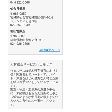
04-7121-6666
仙台営業所
〒983-0852
宮城県仙台市宮城野区榴岡4-1-8
パルシティ仙台 3階
ら
022-357-0039
郡山営業所
〒963-8875
福島県郡山市池ノ台19-33
024-926-0206
会社概要ページ
人材総合サービスヴェルサス
先
ヴェルサスは栃木県宇都宮に本社を
構え関東各地でパート・アルバイ
ト・派遣をはじめ優秀な人材と企業
を結ぶお手伝いをしているサービス
ド
です。
製造・物流・工場系の派遣を中心
に、未経験はもちろん短期の仕事か
ら派遣のような中長期の求人までい
ろいろな条件のお仕事がございま
ご
す。