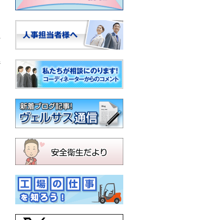
れ
係
る
と