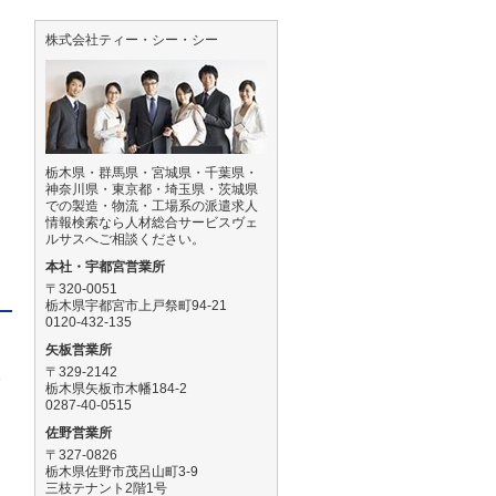
株式会社ティー・シー・シー
月
栃木県・群馬県・宮城県・千葉県・
神奈川県・東京都・埼玉県・茨城県
での製造・物流・工場系の派遣求人
情報検索なら人材総合サービスヴェ
ルサスへご相談ください。
本社・宇都宮営業所
〒320-0051
栃木県宇都宮市上戸祭町94-21
0120-432-135
矢板営業所
後
〒329-2142
栃木県矢板市木幡184-2
0287-40-0515
佐野営業所
〒327-0826
栃木県佐野市茂呂山町3-9
三枝テナント2階1号