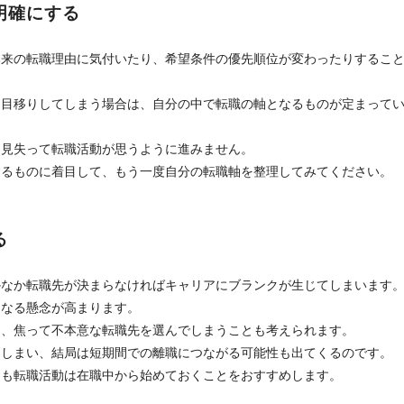
明確にする
本来の転職理由に気付いたり、希望条件の優先順位が変わったりするこ
に目移りしてしまう場合は、自分の中で転職の軸となるものが定まって
を見失って転職活動が思うように進みません。
するものに着目して、もう一度自分の転職軸を整理してみてください。
る
かなか転職先が決まらなければキャリアにブランクが生じてしまいます
になる懸念が高まります。
と、焦って不本意な転職先を選んでしまうことも考えられます。
てしまい、結局は短期間での離職につながる可能性も出てくるのです。
にも転職活動は在職中から始めておくことをおすすめします。