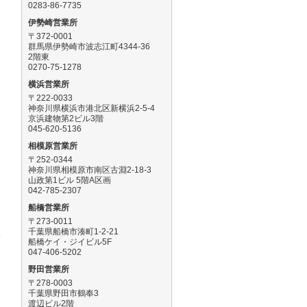
0283-86-7735
伊勢崎営業所
〒372-0001
群馬県伊勢崎市波志江町4344-36
2階東
0270-75-1278
横浜営業所
ま
〒222-0033
神奈川県横浜市港北区新横浜2-5-4
京浜建物第2ビル3階
045-620-5136
相模原営業所
〒252-0344
神奈川県相模原市南区古淵2-18-3
山政第1ビル 5階A区画
042-785-2307
船橋営業所
〒273-0011
千葉県船橋市湊町1-2-21
い
船橋ケイ・ジイビル5F
047-406-5202
野田営業所
〒278-0003
千葉県野田市鶴奉3
渡辺ビル2階