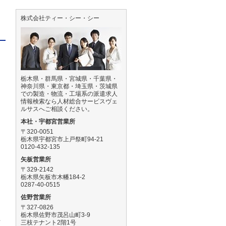
株式会社ティー・シー・シー
栃木県・群馬県・宮城県・千葉県・
神奈川県・東京都・埼玉県・茨城県
での製造・物流・工場系の派遣求人
情報検索なら人材総合サービスヴェ
ルサスへご相談ください。
本社・宇都宮営業所
〒320-0051
栃木県宇都宮市上戸祭町94-21
0120-432-135
矢板営業所
〒329-2142
栃木県矢板市木幡184-2
0287-40-0515
佐野営業所
〒327-0826
栃木県佐野市茂呂山町3-9
せ
三枝テナント2階1号