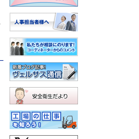
て
化
キ
。