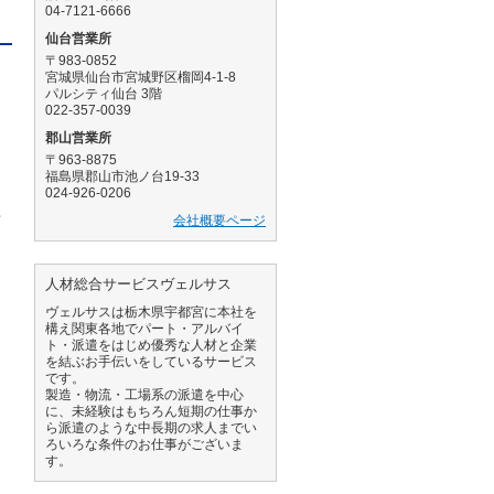
04-7121-6666
仙台営業所
〒983-0852
宮城県仙台市宮城野区榴岡4-1-8
パルシティ仙台 3階
022-357-0039
郡山営業所
〒963-8875
福島県郡山市池ノ台19-33
024-926-0206
せ
会社概要ページ
人材総合サービスヴェルサス
ヴェルサスは栃木県宇都宮に本社を
構え関東各地でパート・アルバイ
ト・派遣をはじめ優秀な人材と企業
を結ぶお手伝いをしているサービス
です。
製造・物流・工場系の派遣を中心
に、未経験はもちろん短期の仕事か
ら派遣のような中長期の求人までい
ろいろな条件のお仕事がございま
す。