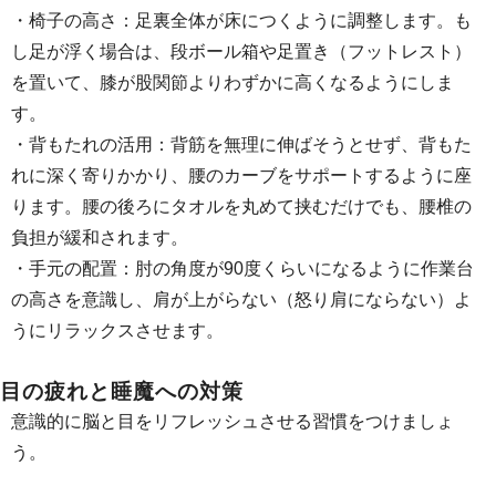
・椅子の高さ：足裏全体が床につくように調整します。も
し足が浮く場合は、段ボール箱や足置き（フットレスト）
を置いて、膝が股関節よりわずかに高くなるようにしま
す。
・背もたれの活用：背筋を無理に伸ばそうとせず、背もた
れに深く寄りかかり、腰のカーブをサポートするように座
ります。腰の後ろにタオルを丸めて挟むだけでも、腰椎の
負担が緩和されます。
・手元の配置：肘の角度が90度くらいになるように作業台
の高さを意識し、肩が上がらない（怒り肩にならない）よ
うにリラックスさせます。
目の疲れと睡魔への対策
意識的に脳と目をリフレッシュさせる習慣をつけましょ
う。