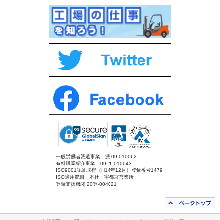
一般労働者派遣事業 派 09-010062
有料職業紹介事業 09-ユ-010043
ISO9001認証取得（H14年12月）登録番号1479
ISO適用範囲 本社・宇都宮営業所
登録支援機関 20登-004021