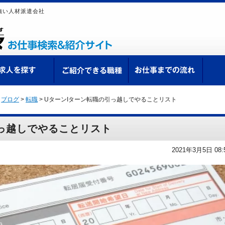
強い人材派遣会社
ての方へ
求人を探す
ご紹介できる職種
お仕
>
ブログ
>
転職
>
UターンIターン転職の引っ越しでやることリスト
引っ越しでやることリスト
2021年3月5日 08: