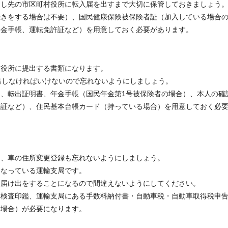
越し先の市区町村役所に転入届を出すまで大切に保管しておきましょう
続きをする場合は不要）、国民健康保険被保険者証（加入している場合
年金手帳、運転免許証など）を用意しておく必要があります。
村役所に提出する書類になります。
出しなければいけないので忘れないようにしましょう。
、転出証明書、年金手帳（国民年金第1号被保険者の場合）、本人の確
許証など）、住民基本台帳カード（持っている場合）を用意しておく必
ら、車の住所変更登録も忘れないようにしましょう。
となっている運輸支局です。
に届け出をすることになるので間違えないようにしてください。
車検査印鑑、運輸支局にある手数料納付書・自動車税・自動車取得税申
た場合）が必要になります。