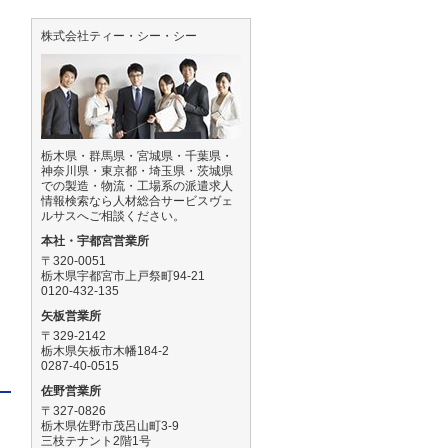
株式会社ティー・シー・シー
き
栃木県・群馬県・宮城県・千葉県・
神奈川県・東京都・埼玉県・茨城県
での製造・物流・工場系の派遣求人
情報検索なら人材総合サービスヴェ
ルサスへご相談ください。
本社・宇都宮営業所
〒320-0051
栃木県宇都宮市上戸祭町94-21
0120-432-135
矢板営業所
〒329-2142
栃木県矢板市木幡184-2
0287-40-0515
佐野営業所
〒327-0826
栃木県佐野市茂呂山町3-9
三枝テナント2階1号