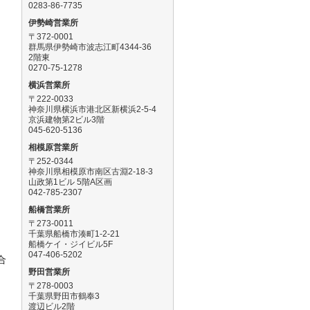
0283-86-7735
伊勢崎営業所
〒372-0001
群馬県伊勢崎市波志江町4344-36
2階東
0270-75-1278
横浜営業所
め
〒222-0033
神奈川県横浜市港北区新横浜2-5-4
京浜建物第2ビル3階
045-620-5136
相模原営業所
て
〒252-0344
神奈川県相模原市南区古淵2-18-3
山政第1ビル 5階A区画
、
042-785-2307
船橋営業所
〒273-0011
て
千葉県船橋市湊町1-2-21
船橋ケイ・ジイビル5F
047-406-5202
合
野田営業所
〒278-0003
千葉県野田市鶴奉3
渡辺ビル2階