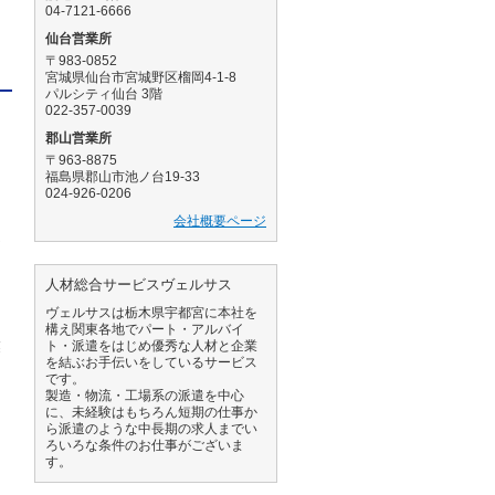
04-7121-6666
仙台営業所
〒983-0852
宮城県仙台市宮城野区榴岡4-1-8
パルシティ仙台 3階
022-357-0039
郡山営業所
〒963-8875
福島県郡山市池ノ台19-33
よ
024-926-0206
会社概要ページ
進
人材総合サービスヴェルサス
ェ
ヴェルサスは栃木県宇都宮に本社を
構え関東各地でパート・アルバイ
業
ト・派遣をはじめ優秀な人材と企業
を結ぶお手伝いをしているサービス
です。
製造・物流・工場系の派遣を中心
に、未経験はもちろん短期の仕事か
ら派遣のような中長期の求人までい
ろいろな条件のお仕事がございま
す。