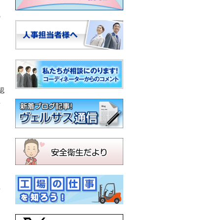
。
の
認
要
告