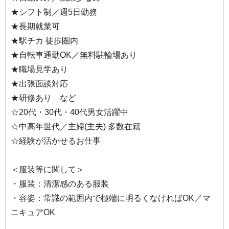
★シフト制／週5日勤務
★長期就業可
★駅チカ 徒歩圏内
★自転車通勤OK／無料駐輪場あり
★職場見学あり
★出張面談対応
★研修あり など
☆20代・30代・40代男女活躍中
☆中高年世代／主婦(主夫) 多数在籍
☆経験が活かせるお仕事
＜服装等に関して＞
・服装：清潔感のある服装
・容姿：常識の範囲内で極端に明るくなければOK／マ
ニキュアOK