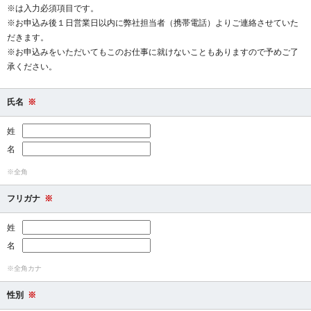
※は入力必須項目です。
※お申込み後１日営業日以内に弊社担当者（携帯電話）よりご連絡させていた
だきます。
※お申込みをいただいてもこのお仕事に就けないこともありますので予めご了
承ください。
氏名
※
姓
名
※全角
フリガナ
※
姓
名
※全角カナ
性別
※