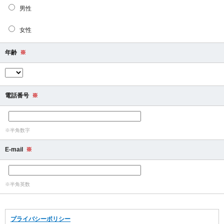
男性
女性
年齢
※
電話番号
※
※半角数字
E-mail
※
※半角英数
プライバシーポリシー