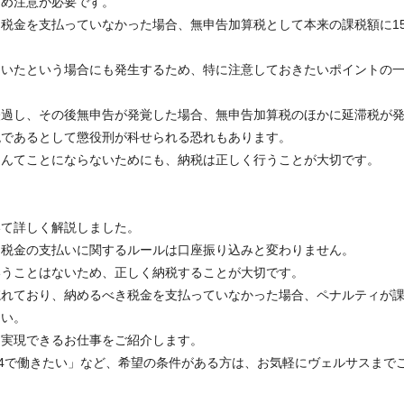
ため注意が必要です。
税金を支払っていなかった場合、無申告加算税として本来の課税額に1
ていたという場合にも発生するため、特に注意しておきたいポイントの
経過し、その後無申告が発覚した場合、無申告加算税のほかに延滞税が
税であるとして懲役刑が科せられる恐れもあります。
なんてことにならないためにも、納税は正しく行うことが大切です。
いて詳しく解説しました。
、税金の支払いに関するルールは口座振り込みと変わりません。
いうことはないため、正しく納税することが大切です。
忘れており、納めるべき税金を支払っていなかった場合、ペナルティが
さい。
を実現できるお仕事をご紹介します。
週4で働きたい」など、希望の条件がある方は、お気軽にヴェルサスまで