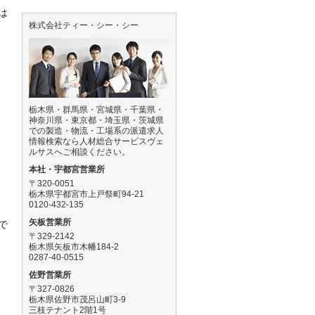
は
株式会社ティー・シー・シー
し
栃木県・群馬県・宮城県・千葉県・
神奈川県・東京都・埼玉県・茨城県
での製造・物流・工場系の派遣求人
情報検索なら人材総合サービスヴェ
ルサスへご相談ください。
本社・宇都宮営業所
〒320-0051
い
栃木県宇都宮市上戸祭町94-21
0120-432-135
矢板営業所
で
〒329-2142
栃木県矢板市木幡184-2
0287-40-0515
佐野営業所
〒327-0826
栃木県佐野市茂呂山町3-9
三枝テナント2階1号