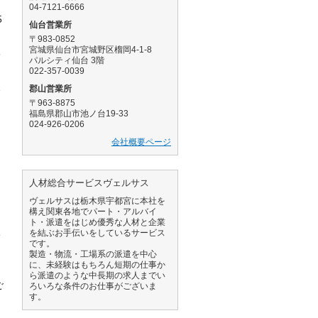
04-7121-6666
5
仙台営業所
〒983-0852
宮城県仙台市宮城野区榴岡4-1-8
一
パルシティ仙台 3階
022-357-0039
郡山営業所
発
〒963-8875
福島県郡山市池ノ台19-33
024-926-0206
会社概要ページ
人材総合サービスヴェルサス
ヴェルサスは栃木県宇都宮に本社を
構え関東各地でパート・アルバイ
ト・派遣をはじめ優秀な人材と企業
課
を結ぶお手伝いをしているサービス
です。
製造・物流・工場系の派遣を中心
に、未経験はもちろん短期の仕事か
ら派遣のような中長期の求人までい
ご
ろいろな条件のお仕事がございま
す。