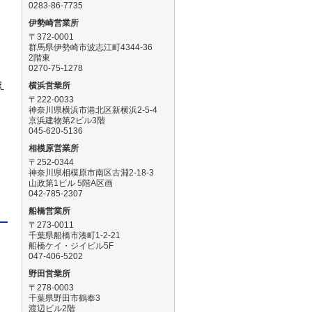
0283-86-7735
伊勢崎営業所
〒372-0001
群馬県伊勢崎市波志江町4344-36
ま
2階東
0270-75-1278
え
横浜営業所
〒222-0033
神奈川県横浜市港北区新横浜2-5-4
京浜建物第2ビル3階
045-620-5136
ら
相模原営業所
〒252-0344
神奈川県相模原市南区古淵2-18-3
山政第1ビル 5階A区画
042-785-2307
船橋営業所
〒273-0011
千葉県船橋市湊町1-2-21
船橋ケイ・ジイビル5F
047-406-5202
野田営業所
〒278-0003
な
千葉県野田市鶴奉3
渡辺ビル2階