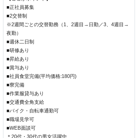
■正社員募集
■2交替制
※2週間ごとの交替勤務（1、2週目→日勤／3、4週目→
夜勤）
■週休二日制
■研修あり
■昇給あり
■賞与あり
■社員食堂完備(平均価格:180円)
■寮完備
■作業服貸与あり
■交通費全角支給
■バイク・自転車通勤可
■職場見学可
■WEB面談可
＊20代・30代の男女活躍中