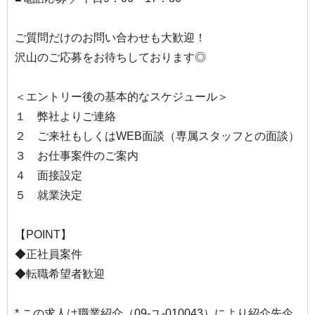
ご質問だけのお問い合わせも大歓迎！
沢山のご応募をお待ちしております◎
＜エントリー後の基本的なスケジュール＞
１ 弊社よりご連絡
２ ご来社もしくはWEB面談（専属スタッフとの面談）
３ お仕事案件のご案内
４ 面接設定
５ 就業決定
【POINT】
◆正社員案件
◆転職希望者歓迎
* この求人は職業紹介（09-ユ-010043）により紹介先企