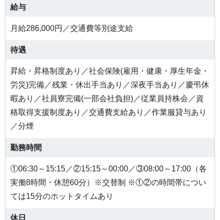
給与
月給286,000円／交通費等別途支給
待遇
昇給・昇格制度あり／社会保険(雇用・健康・厚生年金・
労災)完備／残業・休出手当あり／深夜手当あり／慶弔休
暇あり／社員寮完備(一部会社負担)／従業員持株会／資
格取得支援制度あり／交通費支給あり／作業服貸与あり
／分煙
勤務時間
①06:30～15:15／②15:15～00:00／③08:00～17:00（各
実働8時間・休憩60分）※交替制 ※①②の時間帯につい
ては15分のホットタイムあり
休日