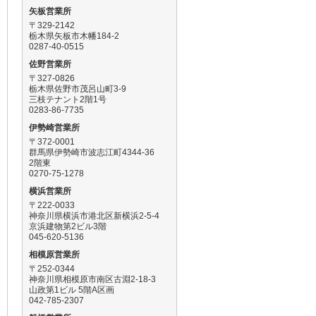
矢板営業所
〒329-2142
栃木県矢板市木幡184-2
0287-40-0515
佐野営業所
〒327-0826
栃木県佐野市茂呂山町3-9
三枝テナント2階1号
0283-86-7735
伊勢崎営業所
〒372-0001
群馬県伊勢崎市波志江町4344-36
2階東
0270-75-1278
横浜営業所
〒222-0033
神奈川県横浜市港北区新横浜2-5-4
京浜建物第2ビル3階
045-620-5136
相模原営業所
〒252-0344
神奈川県相模原市南区古淵2-18-3
山政第1ビル 5階A区画
042-785-2307