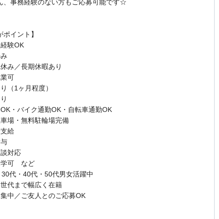
ん、事務経験のない方もご応募可能です☆
がポイント】
経験OK
のみ
祝休み／長期休暇あり
就業可
あり（1ヶ月程度）
あり
勤OK・バイク通勤OK・自転車通勤OK
駐車場・無料駐輪場完備
費支給
貸与
面談対応
見学可 など
・30代・40代・50代男女活躍中
年世代まで幅広く在籍
募集中／ご友人とのご応募OK