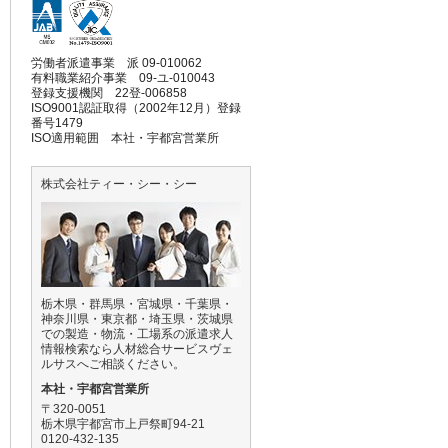
労働者派遣事業 派 09-010062
有料職業紹介事業 09-ユ-010043
登録支援機関 22登-006858
ISO9001認証取得（2002年12月）登録
番号1479
ISO適用範囲 本社・宇都宮営業所
株式会社ティー・シー・シー
栃木県・群馬県・宮城県・千葉県・
神奈川県・東京都・埼玉県・茨城県
での製造・物流・工場系の派遣求人
情報検索なら人材総合サービスヴェ
ルサスへご相談ください。
本社・宇都宮営業所
〒320-0051
栃木県宇都宮市上戸祭町94-21
0120-432-135