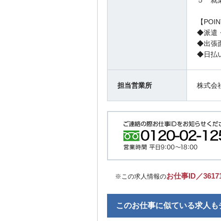
５ 就
【POI
◆派遣
◆出張
◆日払
担当営業所
株式会
お仕事ID／3617
※この求人情報の
このお仕事に似ている求人も