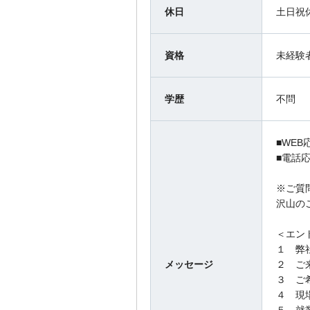
休日
土日祝
資格
未経験
学歴
不問
■WEB
■電話応
※ご質
沢山の
＜エン
１ 弊
メッセージ
２ ご
３ ご
４ 現