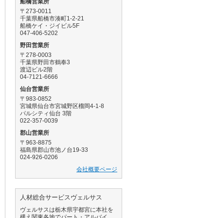
船橋営業所
〒273-0011
千葉県船橋市湊町1-2-21
船橋ケイ・ジイビル5F
047-406-5202
野田営業所
〒278-0003
千葉県野田市鶴奉3
渡辺ビル2階
04-7121-6666
仙台営業所
〒983-0852
宮城県仙台市宮城野区榴岡4-1-8
パルシティ仙台 3階
022-357-0039
郡山営業所
〒963-8875
福島県郡山市池ノ台19-33
024-926-0206
会社概要ページ
人材総合サービスヴェルサス
ヴェルサスは栃木県宇都宮に本社を
構え関東各地でパート・アルバイ