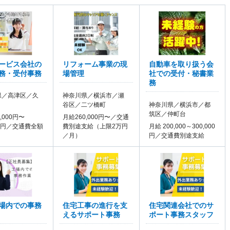
ービス会社の
リフォーム事業の現
自動車を取り扱う会
務・受付事務
場管理
社での受付・秘書業
務
県／高津区／久
神奈川県／横浜市／瀬
谷区／二ツ橋町
神奈川県／横浜市／都
筑区／仲町台
,000円〜
月給260,000円〜／交通
000円／交通費全額
費別途支給（上限2万円
月給 200,000～300,000
／月）
円／交通費別途支給
場内での事務
住宅工事の進行を支
住宅関連会社でのサ
えるサポート事務
ポート事務スタッフ