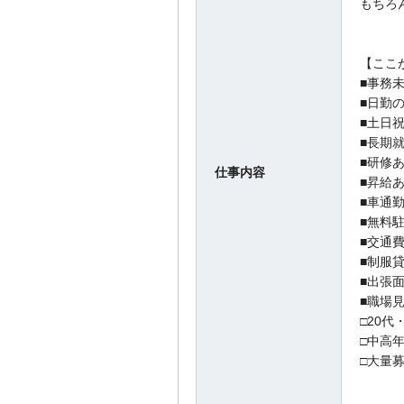
もちろ
【ここ
■事務未
■日勤
■土日
■長期
■研修
仕事内容
■昇給
■車通
■無料
■交通
■制服
■出張
■職場
□20代
□中高
□大量