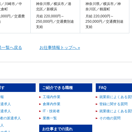
県／川崎市／中
神奈川県／横浜市／港
神奈川県／横浜市／神
大倉町
北区／新横浜
奈川区／鶴屋町
4,000円／交通費
月給 220,000円～
月給 220,000円～
給
250,000円／交通費別途
250,000円／交通費別途
支給
支給
果一覧へ戻る
お仕事情報トップへ »
探す
ご紹介できる職種
FAQ
情報
工場内作業
就業前によくある質
派遣求人
倉庫内作業
登録に関する質問
派遣求人
IT・技術者
就業後によくある質
術者の派遣求人
業務一覧
その他の質問
求人
お仕事までの流れ