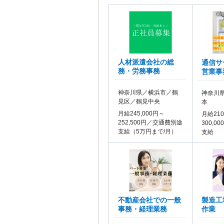
人材派遣会社の総
通信サ
務・労務事務
営業事
神奈川県／横浜市／鶴
神奈川
見区／鶴見中央
本
月給245,000円～
月給210
252,500円／交通費別途
300,
支給（5万円まで/月）
支給
不動産会社での一般
製造工
事務・経理業務
作業