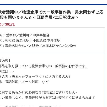
経験者活躍中／物流倉庫での一般事務作業！男女問わずご応
手段も問いません☆＜日勤専属×土日祝休み＞
／36171
県 ／愛甲郡／愛川町／中津字桜台
駅：相模線 海老名駅／小田急線 本厚木駅
駅：海老名駅からバス35分／本厚木駅からバス40分
事内容】
部品を取り扱っている物流倉庫での一般事務のお仕事です。
的には…＞
タ入力（決まったフォーマットに入力するのみ）
他、電話対応・メール対応 など
に関するあらかじめ必要な専門知識はございません♪
しい業務もなく、事務経験がある方は比較的すぐに覚えられます