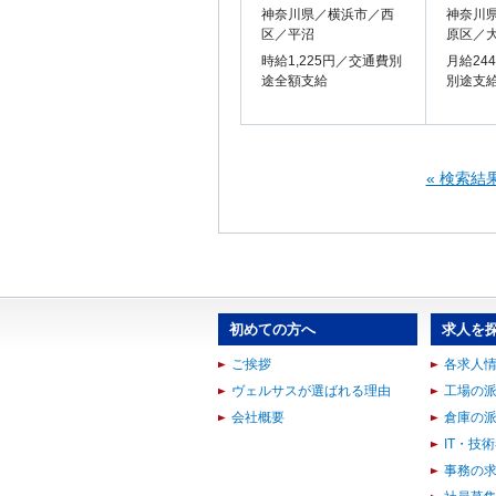
神奈川県／横浜市／西
神奈川
区／平沼
原区／
時給1,225円／交通費別
月給24
途全額支給
別途支
« 検索結
初めての方へ
求人を
ご挨拶
各求人
ヴェルサスが選ばれる理由
工場の
会社概要
倉庫の
IT・技
事務の