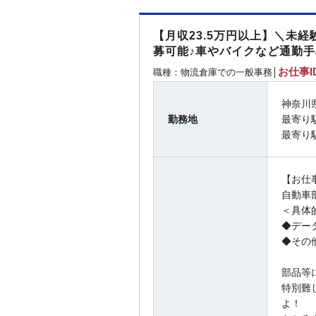
【月収23.5万円以上】＼未
募可能♪車やバイクなど通勤
お仕事ID
職種：物流倉庫での一般事務│
神奈川
勤務地
最寄り
最寄り
【お仕
自動車
＜具体
◆デー
◆その
部品等
特別難
よ！