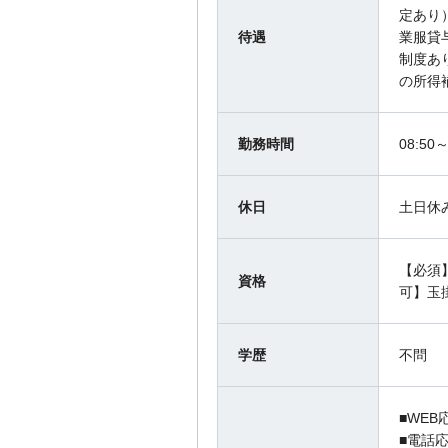
定あり
待遇
業服貸
制度あ
の所得
勤務時間
08:5
休日
土日休
【必須
資格
可】玉
学歴
不問
■WEB
■電話応