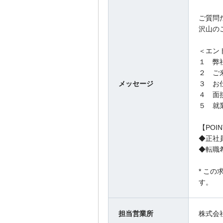
ご質問
沢山の
＜エン
１ 弊
２ ご
メッセージ
３ お
４ 面
５ 就
【POI
◆正社
◆転職
* この
す。
担当営業所
株式会