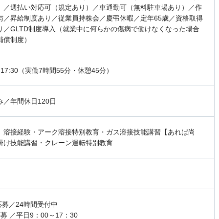
）／週払い対応可（規定あり）／車通勤可（無料駐車場あり）／作
与／昇給制度あり／従業員持株会／慶弔休暇／定年65歳／資格取得
り／GLTD制度導入（就業中に何らかの傷病で働けなくなった場合
補償制度）
0～17:30（実働7時間55分・休憩45分）
み／年間休日120日
】溶接経験・アーク溶接特別教育・ガス溶接技能講習【あれば尚
掛け技能講習・クレーン運転特別教育
応募／24時間受付中
募 ／平日9：00～17：30