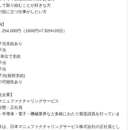
して取り組むことが好きな方
の役に立つ仕事がしたい方
例】
54,000円（1600円×7.92H×20日）
手当支給あり
手当
単位で支給
手当
手当
当(規程支給)
可能性あり
先企業】
マニュファクチャリングサービス
形態：正社員
・半導体・電子・機械業界など多岐にわたり製造請負を行っていま
件は、日本マニュファクチャリングサービス株式会社の正社員とし