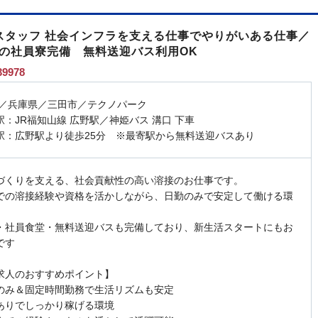
スタッフ 社会インフラを支える仕事でやりがいある仕事／
安の社員寮完備 無料送迎バス利用OK
9978
 ／兵庫県／三田市／テクノパーク
駅：JR福知山線 広野駅／神姫バス 溝口 下車
駅：広野駅より徒歩25分 ※最寄駅から無料送迎バスあり
づくりを支える、社会貢献性の高い溶接のお仕事です。
での溶接経験や資格を活かしながら、日勤のみで安定して働ける環
・社員食堂・無料送迎バスも完備しており、新生活スタートにもお
です
求人のおすすめポイント】
のみ＆固定時間勤務で生活リズムも安定
ありでしっかり稼げる環境