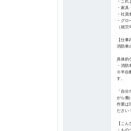
・これ
・家具
・社員
・グロ
（就労
【仕事
消防車
具体的
・消防
※半自
す。
「自分
がら働
作業は
ださい
【こん
・もの