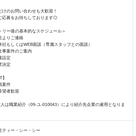
だけのお問い合わせも大歓迎！
ご応募をお待ちしております◎
トリー後の基本的なスケジュール＞
社よりご連絡
来社もしくはWEB面談（専属スタッフとの面談）
仕事案件のご案内
接設定
業決定
NT】
員案件
希望者歓迎
求人は職業紹介（09-ユ-010043）により紹介先企業の雇用となりま
社ティー・シー・シー