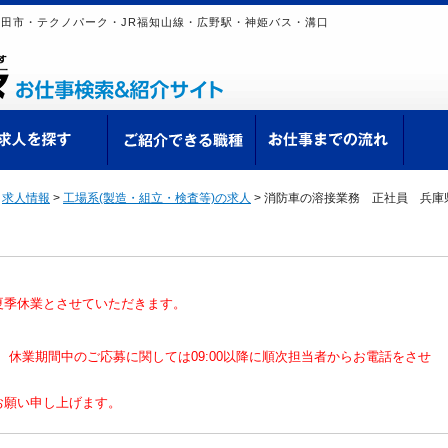
田市・テクノパーク・JR福知山線・広野駅・神姫バス・溝口
ての方へ
求人を探す
ご紹介できる職種
お仕
>
求人情報
>
工場系(製造・組立・検査等)の求人
>
消防車の溶接業務 正社員 兵庫
夏季休業とさせていただきます。
なり、休業期間中のご応募に関しては09:00以降に順次担当者からお電話をさせ
お願い申し上げます。