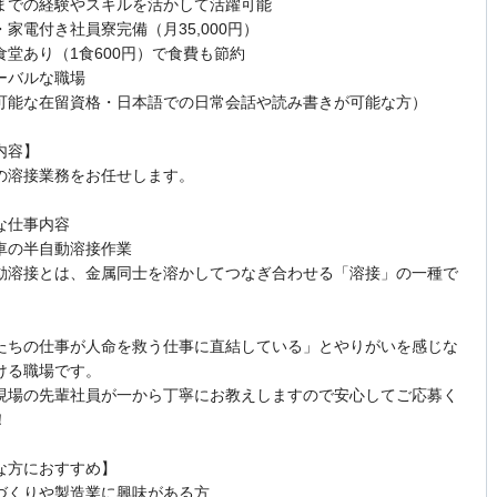
までの経験やスキルを活かして活躍可能
・家電付き社員寮完備（月35,000円）
食堂あり（1食600円）で食費も節約
ーバルな職場
可能な在留資格・日本語での日常会話や読み書きが可能な方）
内容】
の溶接業務をお任せします。
な仕事内容
車の半自動溶接作業
動溶接とは、金属同士を溶かしてつなぎ合わせる「溶接」の一種で
たちの仕事が人命を救う仕事に直結している」とやりがいを感じな
ける職場です。
現場の先輩社員が一から丁寧にお教えしますので安心してご応募く
！
な方におすすめ】
づくりや製造業に興味がある方