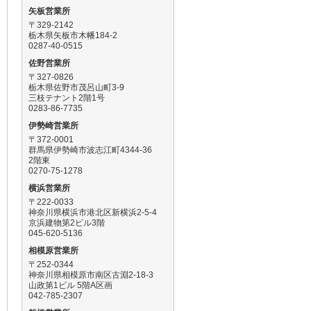
矢板営業所
〒329-2142
栃木県矢板市木幡184-2
0287-40-0515
佐野営業所
〒327-0826
栃木県佐野市茂呂山町3-9
三枝テナント2階1号
0283-86-7735
伊勢崎営業所
〒372-0001
群馬県伊勢崎市波志江町4344-36
2階東
0270-75-1278
横浜営業所
〒222-0033
神奈川県横浜市港北区新横浜2-5-4
京浜建物第2ビル3階
045-620-5136
相模原営業所
〒252-0344
神奈川県相模原市南区古淵2-18-3
山政第1ビル 5階A区画
042-785-2307