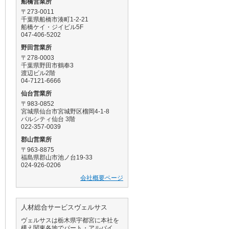
船橋営業所
〒273-0011
千葉県船橋市湊町1-2-21
船橋ケイ・ジイビル5F
047-406-5202
野田営業所
〒278-0003
千葉県野田市鶴奉3
渡辺ビル2階
04-7121-6666
仙台営業所
〒983-0852
宮城県仙台市宮城野区榴岡4-1-8
パルシティ仙台 3階
022-357-0039
郡山営業所
〒963-8875
福島県郡山市池ノ台19-33
024-926-0206
会社概要ページ
人材総合サービスヴェルサス
ヴェルサスは栃木県宇都宮に本社を
構え関東各地でパート・アルバイ