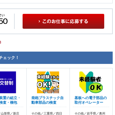
8
チェック！
装置の組立・
発砲プラスチック自
基板への電子部品の
検査・梱包
動車部品の検査
取付オペレーター
／山形県／新庄
その他／三重県／四日
その他／岩手県／奥州