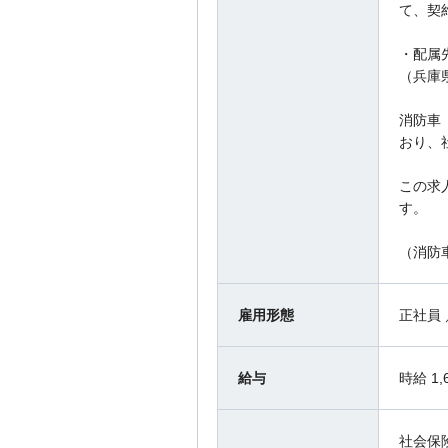
て、契
・配属
（兵庫
消防車
おり、
この求人
す。
（消防
雇用形態
正社員
給与
時給 1
社会保