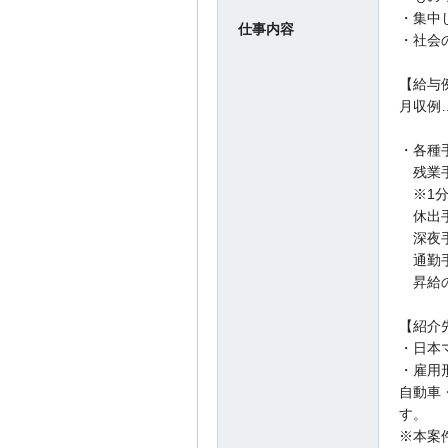
・集中
仕事内容
・社会
【給与
月収例…2
・各種
残業
※1分
休出
深夜
通勤手
昇給の
【紹介
・日本
・雇用
自動車
す。
※本案