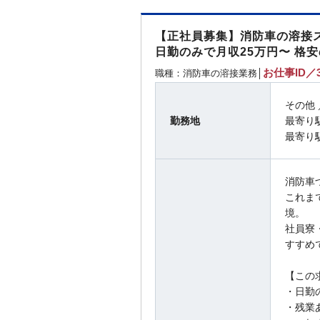
【正社員募集】消防車の溶接
日勤のみで月収25万円〜 格
お仕事ID／3
職種：消防車の溶接業務│
その他
勤務地
最寄り
最寄り
消防車
これま
境。
社員寮
すすめ
【この
・日勤
・残業