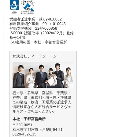
労働者派遣事業 派 09-010062
有料職業紹介事業 09-ユ-010043
登録支援機関 22登-006858
ISO9001認証取得（2002年12月）登録
番号1479
ISO適用範囲 本社・宇都宮営業所
株式会社ティー・シー・シー
栃木県・群馬県・宮城県・千葉県・
神奈川県・東京都・埼玉県・茨城県
での製造・物流・工場系の派遣求人
情報検索なら人材総合サービスヴェ
ルサスへご相談ください。
本社・宇都宮営業所
〒320-0051
栃木県宇都宮市上戸祭町94-21
0120-432-135