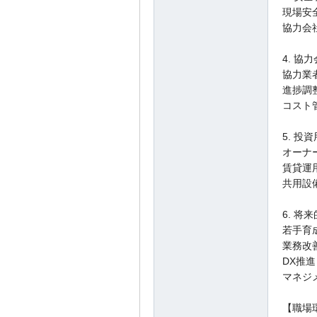
現場安
協力会
4. 協
協力業
進捗調
コスト
5. 投
オーナ
賃貸運
共用設
6. 将
若手育
業務改
DX推進
マネジ
【職場