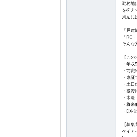
勤務地
を抑え
周辺に
「戸建
「RC
そんな
【この
・年収5
・前職
・東証
・土日
・投資
・木造
・将来
・DX
【募集
ケイア