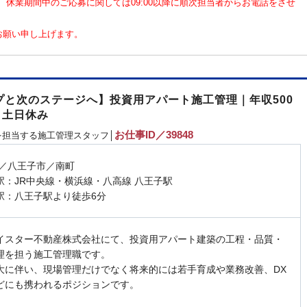
なり、休業期間中のご応募に関しては09:00以降に順次担当者からお電話をさせ
お願い申し上げます。
と次のステージへ】投資用アパート施工管理｜年収500
・土日休み
お仕事ID／39848
を担当する施工管理スタッフ│
 ／八王子市／南町
駅：JR中央線・横浜線・八高線 八王子駅
駅：八王子駅より徒歩6分
イスター不動産株式会社にて、投資用アパート建築の工程・品質・
理を担う施工管理職です。
大に伴い、現場管理だけでなく将来的には若手育成や業務改善、DX
どにも携われるポジションです。