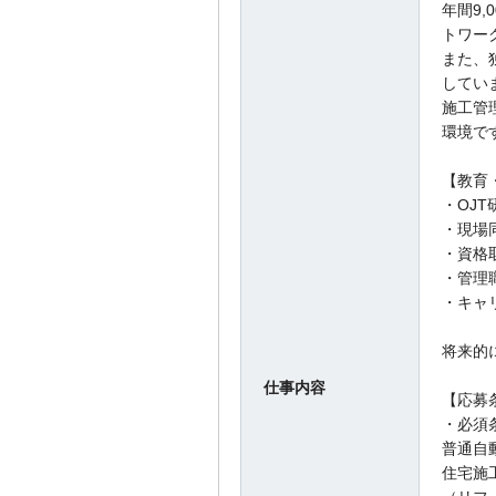
年間9
トワー
また、
してい
施工管
環境で
【教育
・OJT
・現場
・資格
・管理
・キャ
将来的
仕事内容
【応募
・必須
普通自
住宅施