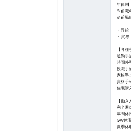
年俸制：
※前職
※前職
・昇給
・賞与
【各種
通勤手
時間外
役職手
家族手
資格手
住宅購
【働き
完全週
年間休日
GW休
夏季休