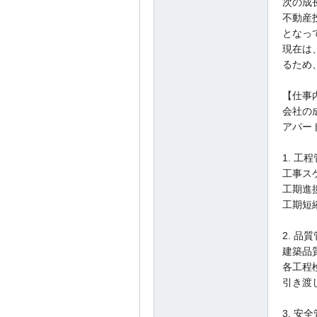
次の成
不動産
となっ
現在は
るため
【仕事
会社の
アパー
1. 工
工事ス
工期進
工期短
2. 品
建築品
各工程
引き渡
3. 安