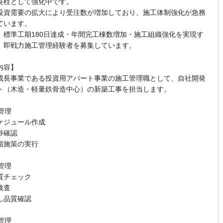
長柱として強化中です。
投資需要の拡大により受注数が増加しており、施工体制強化が急務
ています。
、標準工期180日達成・年間完工棟数増加・施工組織強化を実現す
、即戦力施工管理経験者を募集しています。
内容】
成長事業である投資用アパート事業の施工管理職として、自社開発
ト（木造・軽量鉄骨造中心）の新築工事を担当します。
程管理
ケジュール作成
捗確認
縮施策の実行
質管理
質チェック
検査
し品質確認
全管理