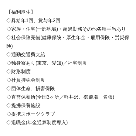
【福利厚生】
◇昇給年1回、賞与年2回
◇家族・住宅(一部地域)・超過勤務その他各種手当あり
◇社会保険完備(健康保険・厚生年金・雇用保険・労災保
険)
◇通勤交通費支給
◇独身寮あり(東京、愛知)／社宅制度
◇財形制度
◇社員持株会制度
◇団体生命、損害保険
◇直営保養所(全国3ヶ所／軽井沢、御殿場、名張)
◇提携保養施設
◇提携スポーツクラブ
◇退職金(年金通算制度導入)