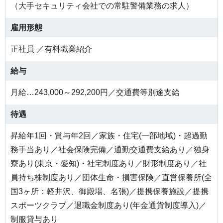
（大手セキュリティ会社での常駐警備業務の求人）
雇用形態
正社員 ／有料職業紹介
給与
月給…243,000～292,200円／交通費等別途支給
待遇
昇給年1回・賞与年2回／家族・住宅(一部地域)・超過勤
務手当あり／社会保険完備／通勤交通費支給あり／独身
寮あり(東京・愛知)・社宅制度あり／財形制度あり／社
員持ち株制度あり／団体生命・損害保険／直営保養所(全
国3ヶ所：軽井沢、御殿場、名張)／提携保養施設／提携
スポーツクラブ／退職金制度あり(年金通貨制度導入)／
制服貸与あり