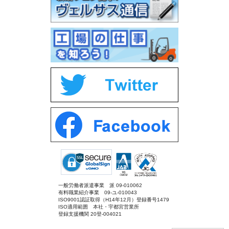
一般労働者派遣事業 派 09-010062
有料職業紹介事業 09-ユ-010043
ISO9001認証取得（H14年12月）登録番号1479
ISO適用範囲 本社・宇都宮営業所
登録支援機関 20登-004021