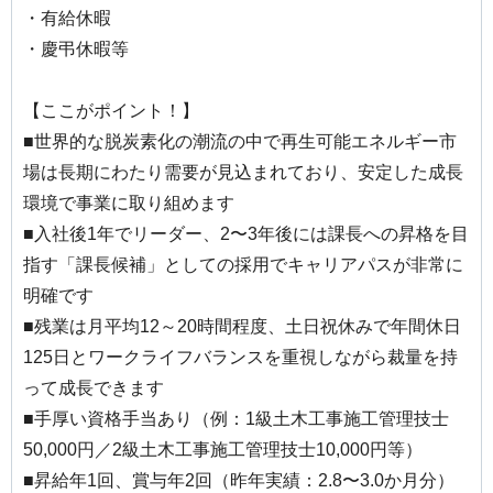
・有給休暇
・慶弔休暇等
【ここがポイント！】
■世界的な脱炭素化の潮流の中で再生可能エネルギー市
場は長期にわたり需要が見込まれており、安定した成長
環境で事業に取り組めます
■入社後1年でリーダー、2〜3年後には課長への昇格を目
指す「課長候補」としての採用でキャリアパスが非常に
明確です
■残業は月平均12～20時間程度、土日祝休みで年間休日
125日とワークライフバランスを重視しながら裁量を持
って成長できます
■手厚い資格手当あり（例：1級土木工事施工管理技士
50,000円／2級土木工事施工管理技士10,000円等）
■昇給年1回、賞与年2回（昨年実績：2.8〜3.0か月分）