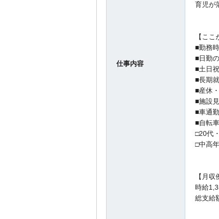
育児が
【ここ
■勤務
■日勤
仕事内容
■土日
■長期
■産休
■施設
■車通
■自転
□20代
□中高
【月収例
時給1,3
総支給額