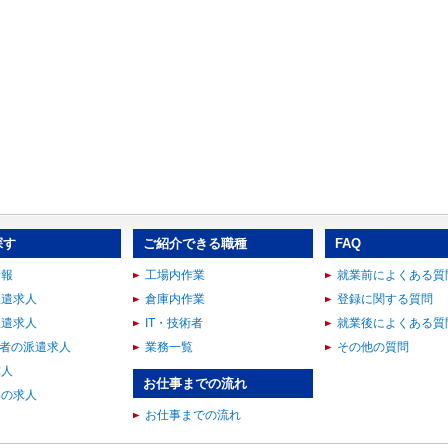
探す
ご紹介できる職種
FAQ
情報
工場内作業
就業前によくある質
派遣求人
倉庫内作業
登録に関する質問
派遣求人
IT・技術者
就業後によくある質
術者の派遣求人
業務一覧
その他の質問
求人
お仕事までの流れ
集の求人
お仕事までの流れ