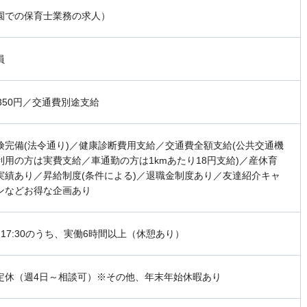
園での保育士業務の求人）
員
,350円／交通費別途支給
険完備(法令通り)／健康診断費用支給／交通費全額支給(公共交通機
利用の方は実費支給／車通勤の方は1kmあたり18円支給)／産休育
実績あり／昇給制度(条件による)／退職金制度あり／友達紹介キャ
ンなどお得な企画あり
0～17:30のうち、実働6時間以上（休憩あり）
定休（週4日～相談可）※その他、年末年始休暇あり