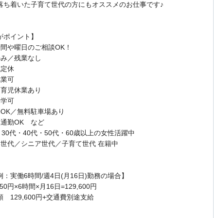
落ち着いた子育て世代の方にもオススメのお仕事です♪
がポイント】
時間や曜日のご相談OK！
のみ／残業なし
祝定休
就業可
・育児休業あり
見学可
勤OK／無料駐車場あり
車通勤OK など
・30代・40代・50代・60歳以上の女性活躍中
年世代／シニア世代／子育て世代 在籍中
：実働6時間/週4日(月16日)勤務の場合】
50円×6時間×月16日=129,600円
 129,600円+交通費別途支給