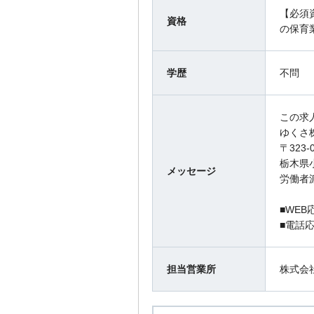
【必須
資格
の保育
学歴
不問
この求
ゆくさ
〒323-
栃木県小
メッセージ
労働者派遣
■WEB
■電話応募
担当営業所
株式会