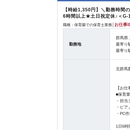
【時給1,350円】＼勤務時間
6時間以上★土日祝定休♪＜G-1
お仕事ID
職種：保育園での保育士業務│
群馬県
勤務地
最寄り
最寄り
北群馬
【お仕
■保育
・担当ク
・ピア
・PC
1日6