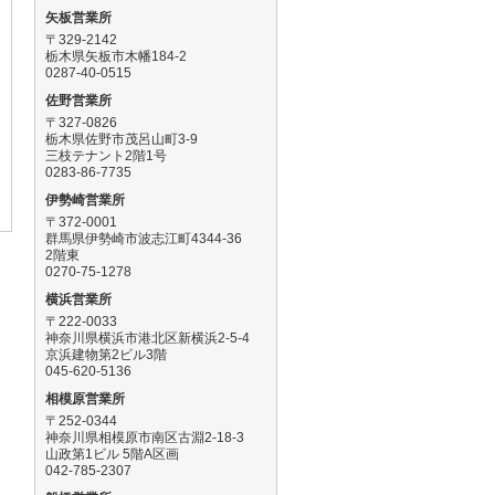
矢板営業所
〒329-2142
栃木県矢板市木幡184-2
0287-40-0515
佐野営業所
〒327-0826
栃木県佐野市茂呂山町3-9
三枝テナント2階1号
0283-86-7735
伊勢崎営業所
〒372-0001
群馬県伊勢崎市波志江町4344-36
2階東
0270-75-1278
横浜営業所
〒222-0033
神奈川県横浜市港北区新横浜2-5-4
京浜建物第2ビル3階
045-620-5136
相模原営業所
〒252-0344
神奈川県相模原市南区古淵2-18-3
山政第1ビル 5階A区画
042-785-2307