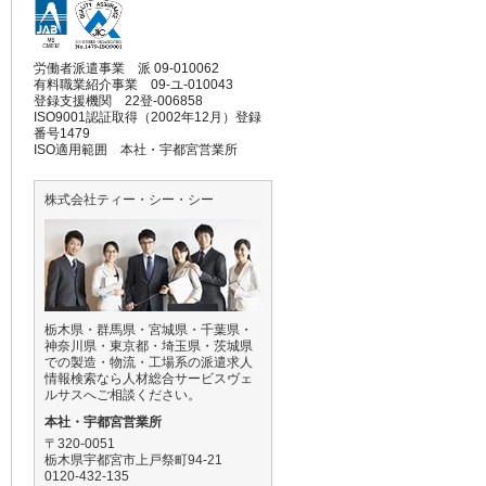
労働者派遣事業 派 09-010062
有料職業紹介事業 09-ユ-010043
登録支援機関 22登-006858
ISO9001認証取得（2002年12月）登録
番号1479
ISO適用範囲 本社・宇都宮営業所
株式会社ティー・シー・シー
栃木県・群馬県・宮城県・千葉県・
神奈川県・東京都・埼玉県・茨城県
での製造・物流・工場系の派遣求人
情報検索なら人材総合サービスヴェ
ルサスへご相談ください。
本社・宇都宮営業所
〒320-0051
栃木県宇都宮市上戸祭町94-21
0120-432-135