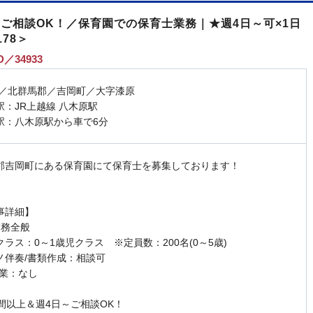
のご相談OK！／保育園での保育士業務｜★週4日～可×1日
78＞
／34933
 ／北群馬郡／吉岡町／大字漆原
駅：JR上越線 八木原駅
駅：八木原駅から車で6分
郡吉岡町にある保育園にて保育士を募集しております！
事詳細】
業務全般
ラス：0～1歳児クラス ※定員数：200名(0～5歳)
ノ伴奏/書類作成：相談可
作業：なし
時間以上＆週4日～ご相談OK！