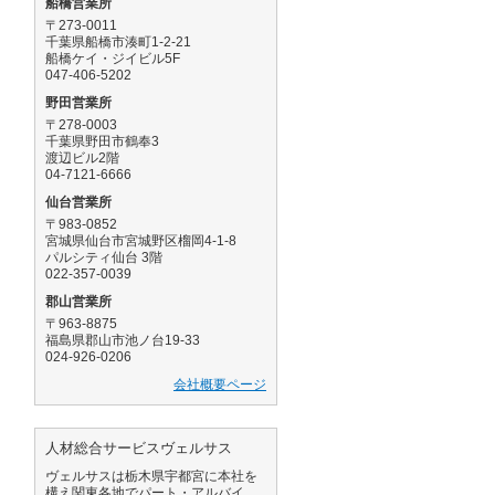
船橋営業所
〒273-0011
千葉県船橋市湊町1-2-21
船橋ケイ・ジイビル5F
047-406-5202
野田営業所
〒278-0003
千葉県野田市鶴奉3
渡辺ビル2階
04-7121-6666
仙台営業所
〒983-0852
宮城県仙台市宮城野区榴岡4-1-8
パルシティ仙台 3階
022-357-0039
郡山営業所
〒963-8875
福島県郡山市池ノ台19-33
024-926-0206
会社概要ページ
人材総合サービスヴェルサス
ヴェルサスは栃木県宇都宮に本社を
構え関東各地でパート・アルバイ