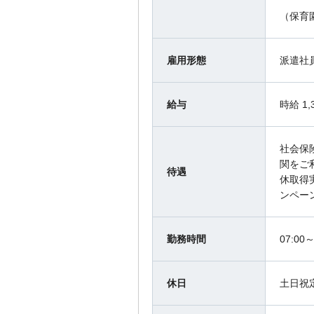
（保育
雇用形態
派遣社
給与
時給 1
社会保
関をご
待遇
休取得
ンペー
勤務時間
07:0
休日
土日祝