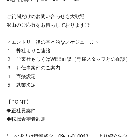
ご質問だけのお問い合わせも大歓迎！
沢山のご応募をお待ちしております◎
＜エントリー後の基本的なスケジュール＞
１ 弊社よりご連絡
２ ご来社もしくはWEB面談（専属スタッフとの面談）
３ お仕事案件のご案内
４ 面接設定
５ 就業決定
【POINT】
◆正社員案件
◆転職希望者歓迎
* この求人は職業紹介（09-ユ-010043）により紹介先企