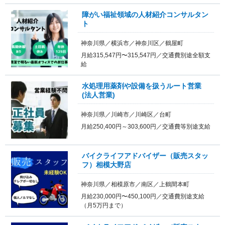
障がい福祉領域の人材紹介コンサルタン
ト
神奈川県／横浜市／神奈川区／鶴屋町
月給315,547円〜315,547円／交通費別途全額支
給
水処理用薬剤や設備を扱うルート営業
(法人営業)
神奈川県／川崎市／川崎区／台町
月給250,400円～303,600円／交通費等別途支給
バイクライフアドバイザー（販売スタッ
フ）相模大野店
神奈川県／相模原市／南区／上鶴間本町
月給230,000円〜450,100円／交通費別途支給
（月5万円まで）