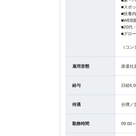
■車・
■スポッ
■扶養
■WEB
■20代
■グロ
（コン
雇用形態
派遣社
給与
日給6,
待遇
分煙／
勤務時間
09:0