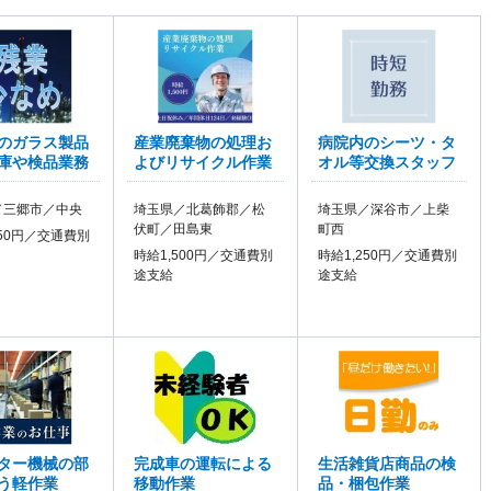
のガラス製品
産業廃棄物の処理お
病院内のシーツ・タ
庫や検品業務
よびリサイクル作業
オル等交換スタッフ
／三郷市／中央
埼玉県／北葛飾郡／松
埼玉県／深谷市／上柴
伏町／田島東
町西
350円／交通費別
時給1,500円／交通費別
時給1,250円／交通費別
途支給
途支給
ター機械の部
完成車の運転による
生活雑貨店商品の検
う軽作業
移動作業
品・梱包作業