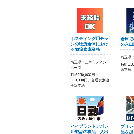
ポスティング用チラ
倉庫で
シの物流倉庫におけ
の入出
る物流倉庫業務
埼玉県
埼玉県／三郷市／イン
時給1,
ター南
途支給
月給250,000円～
300,000円／交通費別途
全額支給
ハイブランドアパレ
プリン
ル製品の検品、入出
品を扱