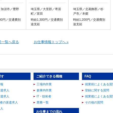
／加須市／豊野
埼玉県／大里郡／寄居
埼玉県／北葛飾郡／杉
町／富田
戸市／本郷
300円／交通費別
時給1,300円／交通費別
時給1,200円／交通費別
途支給
途支給
果一覧へ戻る
お仕事情報トップへ »
探す
ご紹介できる職種
FAQ
情報
工場内作業
就業前によくある質
派遣求人
倉庫内作業
登録に関する質問
派遣求人
IT・技術者
就業後によくある質
術者の派遣求人
業務一覧
その他の質問
求人
お仕事までの流れ