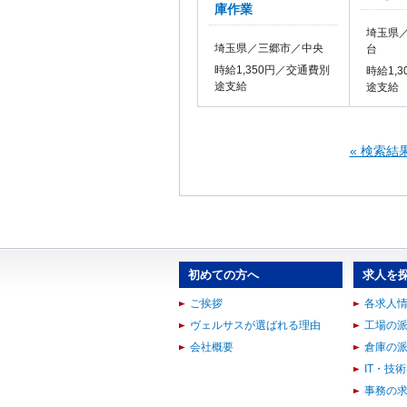
庫作業
埼玉県
埼玉県／三郷市／中央
台
時給1,350円／交通費別
時給1,
途支給
途支給
« 検索結
初めての方へ
求人を
ご挨拶
各求人
ヴェルサスが選ばれる理由
工場の
会社概要
倉庫の
IT・技
事務の