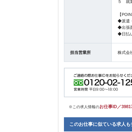
５ 就
【POI
◆派遣
◆出張
◆日払
担当営業所
株式会
お仕事ID／3981
※この求人情報の
このお仕事に似ている求人も