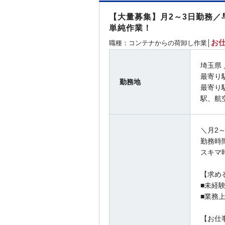
【大量募集】月2～3日勤務
単純作業！
お仕
職種：コンテナからの荷卸し作業│
埼玉県
最寄り
勤務地
最寄り
駅、航
＼月2
勤務時
スキマ
【求め
■未経験
■業務
【お仕