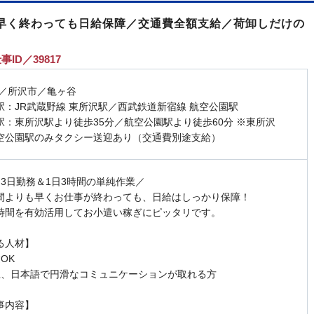
／早く終わっても日給保障／交通費全額支給／荷卸しだけの
事ID／39817
 ／所沢市／亀ヶ谷
駅：JR武蔵野線 東所沢駅／西武鉄道新宿線 航空公園駅
駅：東所沢駅より徒歩35分／航空公園駅より徒歩60分 ※東所沢
空公園駅のみタクシー送迎あり（交通費別途支給）
～3日勤務＆1日3時間の単純作業／
間よりも早くお仕事が終わっても、日給はしっかり保障！
時間を有効活用してお小遣い稼ぎにピッタリです。
る人材】
OK
上、日本語で円滑なコミュニケーションが取れる方
事内容】