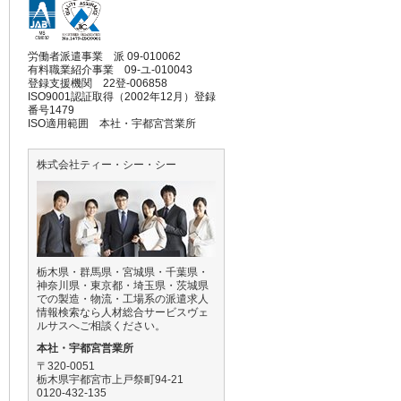
労働者派遣事業 派 09-010062
有料職業紹介事業 09-ユ-010043
登録支援機関 22登-006858
ISO9001認証取得（2002年12月）登録
番号1479
ISO適用範囲 本社・宇都宮営業所
株式会社ティー・シー・シー
栃木県・群馬県・宮城県・千葉県・
神奈川県・東京都・埼玉県・茨城県
での製造・物流・工場系の派遣求人
情報検索なら人材総合サービスヴェ
ルサスへご相談ください。
本社・宇都宮営業所
〒320-0051
栃木県宇都宮市上戸祭町94-21
0120-432-135