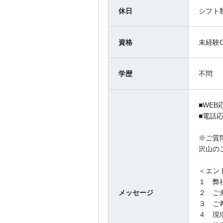
休日
シフト
資格
未経験
学歴
不問
■WEB
■電話応
※ご質
沢山の
＜エン
１ 弊
メッセージ
２ ご
３ ご
４ 現