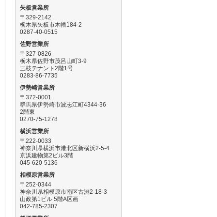
矢板営業所
〒329-2142
栃木県矢板市木幡184-2
0287-40-0515
佐野営業所
〒327-0826
栃木県佐野市茂呂山町3-9
三枝テナント2階1号
0283-86-7735
伊勢崎営業所
〒372-0001
群馬県伊勢崎市波志江町4344-36
2階東
0270-75-1278
横浜営業所
〒222-0033
神奈川県横浜市港北区新横浜2-5-4
京浜建物第2ビル3階
045-620-5136
相模原営業所
〒252-0344
神奈川県相模原市南区古淵2-18-3
山政第1ビル 5階A区画
042-785-2307