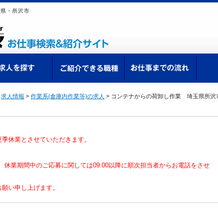
玉県・所沢市
ての方へ
求人を探す
ご紹介できる職種
お仕
>
求人情報
>
作業系(倉庫内作業等)の求人
>
コンテナからの荷卸し作業 埼玉県所沢
夏季休業とさせていただきます。
なり、休業期間中のご応募に関しては09:00以降に順次担当者からお電話をさせ
お願い申し上げます。