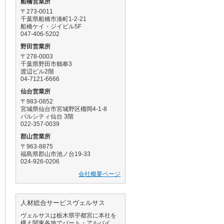
船橋営業所
〒273-0011
千葉県船橋市湊町1-2-21
船橋ケイ・ジイビル5F
047-406-5202
野田営業所
〒278-0003
千葉県野田市鶴奉3
渡辺ビル2階
04-7121-6666
仙台営業所
〒983-0852
宮城県仙台市宮城野区榴岡4-1-8
パルシティ仙台 3階
022-357-0039
郡山営業所
〒963-8875
福島県郡山市池ノ台19-33
024-926-0206
会社概要ページ
人材総合サービスヴェルサス
ヴェルサスは栃木県宇都宮に本社を
構え関東各地でパート・アルバイ