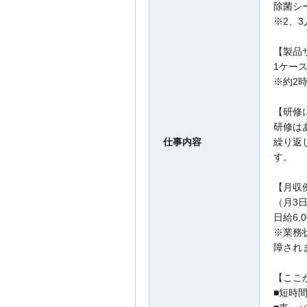
除菌シ
※2、
【製品
1ケー
※約2
【研修
研修は
仕事内容
繰り返
す。
【月収
（月3
日給6,
※業務
障され
【ここ
■短時