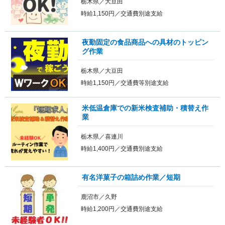
栃木県／大豆田
時給1,150円／交通費別途支給
夜勤固定の食品商品への具材のトッピン
グ作業
栃木県／大豆田
時給1,150円／交通費等別途支給
米低温倉庫での新米検査補助・積替え作
業
栃木県／喜連川
時給1,400円／交通費別途支給
有名洋菓子の箱詰め作業／短期
鹿沼市／久野
時給1,200円／交通費別途支給