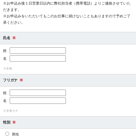
※お申込み後１日営業日以内に弊社担当者（携帯電話）よりご連絡させていた
だきます。
※お申込みをいただいてもこのお仕事に就けないこともありますので予めご了
承ください。
氏名
※
姓
名
※全角
フリガナ
※
姓
名
※全角カナ
性別
※
男性