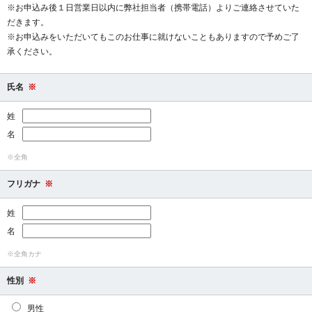
※お申込み後１日営業日以内に弊社担当者（携帯電話）よりご連絡させていた
だきます。
※お申込みをいただいてもこのお仕事に就けないこともありますので予めご了
承ください。
氏名
※
姓
名
※全角
フリガナ
※
姓
名
※全角カナ
性別
※
男性