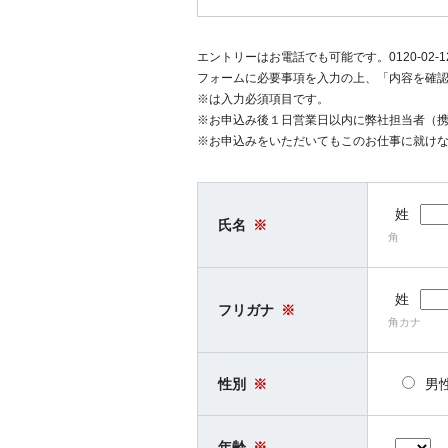
エントリーはお電話でも可能です。0120-02-
フォームに必要事項を入力の上、「内容を確
※は入力必須項目です。
※お申込み後１日営業日以内に弊社担当者（
※お申込みをいただいてもこのお仕事に就け
姓
氏名
※
角
姓
フリガナ
※
角カナ
性別
※
男
年齢
※