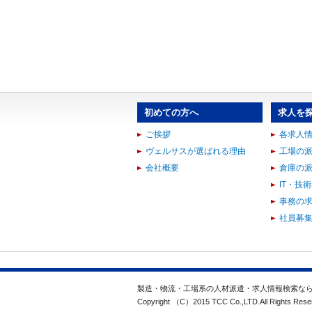
初めての方へ
求人を
ご挨拶
各求人
ヴェルサスが選ばれる理由
工場の
会社概要
倉庫の
IT・技
事務の
社員募
製造・物流・工場系の人材派遣・求人情報検索な
Copyright （C）2015 TCC Co.,LTD.All Rights Rese