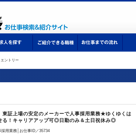
ての方へ
求人を探す
ご紹介できる職種
お仕
>
エントリー
。
】東証上場の安定のメーカーで人事採用業務★ゆくゆくは
せる！キャリアアップ可◎日勤のみ＆土日祝休み◎
用業務│お仕事ID／35734