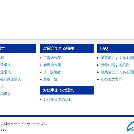
探す
ご紹介できる職種
FAQ
情報
工場内作業
就業前によくある質
派遣求人
倉庫内作業
登録に関する質問
派遣求人
IT・技術者
就業後によくある質
術者の派遣求人
業務一覧
その他の質問
求人
お仕事までの流れ
集の求人
お仕事までの流れ
ら人材総合サービスヴェルサスへ。
rved.