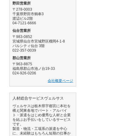
野田営業所
〒278-0003
千葉県野田市鶴奉3
渡辺ビル2階
04-7121-6666
仙台営業所
〒983-0852
宮城県仙台市宮城野区榴岡4-1-8
パルシティ仙台 3階
022-357-0039
郡山営業所
〒963-8875
福島県郡山市池ノ台19-33
024-926-0206
会社概要ページ
人材総合サービスヴェルサス
ヴェルサスは栃木県宇都宮に本社を
構え関東各地でパート・アルバイ
ト・派遣をはじめ優秀な人材と企業
を結ぶお手伝いをしているサービス
です。
製造・物流・工場系の派遣を中心
に、未経験はもちろん短期の仕事か