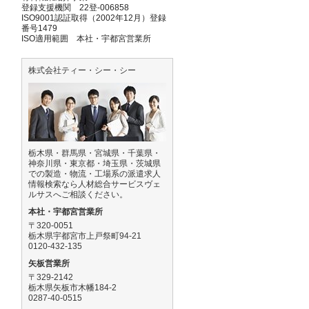
登録支援機関 22登-006858
ISO9001認証取得（2002年12月）登録
番号1479
ISO適用範囲 本社・宇都宮営業所
株式会社ティー・シー・シー
栃木県・群馬県・宮城県・千葉県・
神奈川県・東京都・埼玉県・茨城県
での製造・物流・工場系の派遣求人
情報検索なら人材総合サービスヴェ
ルサスへご相談ください。
本社・宇都宮営業所
〒320-0051
栃木県宇都宮市上戸祭町94-21
0120-432-135
矢板営業所
〒329-2142
栃木県矢板市木幡184-2
0287-40-0515