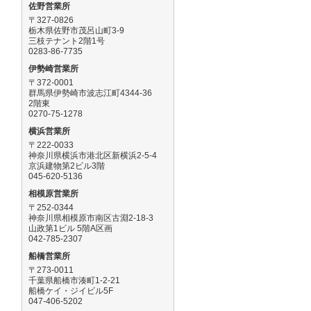
佐野営業所
〒327-0826
栃木県佐野市茂呂山町3-9
三枝テナント2階1号
0283-86-7735
伊勢崎営業所
〒372-0001
群馬県伊勢崎市波志江町4344-36
2階東
0270-75-1278
横浜営業所
〒222-0033
神奈川県横浜市港北区新横浜2-5-4
京浜建物第2ビル3階
045-620-5136
相模原営業所
〒252-0344
神奈川県相模原市南区古淵2-18-3
山政第1ビル 5階A区画
042-785-2307
船橋営業所
〒273-0011
千葉県船橋市湊町1-2-21
船橋ケイ・ジイビル5F
047-406-5202