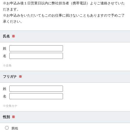
※お申込み後１日営業日以内に弊社担当者（携帯電話）よりご連絡させていた
だきます。
※お申込みをいただいてもこのお仕事に就けないこともありますので予めご了
承ください。
氏名
※
姓
名
※全角
フリガナ
※
姓
名
※全角カナ
性別
※
男性