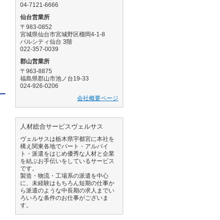
04-7121-6666
ア
仙台営業所
〒983-0852
と
宮城県仙台市宮城野区榴岡4-1-8
パルシティ仙台 3階
022-357-0039
郡山営業所
〒963-8875
福島県郡山市池ノ台19-33
024-926-0206
会社概要ページ
人材総合サービスヴェルサス
ヴェルサスは栃木県宇都宮に本社を
構え関東各地でパート・アルバイ
ト・派遣をはじめ優秀な人材と企業
を結ぶお手伝いをしているサービス
です。
製造・物流・工場系の派遣を中心
に、未経験はもちろん短期の仕事か
ら派遣のような中長期の求人までい
よ
ろいろな条件のお仕事がございま
す。