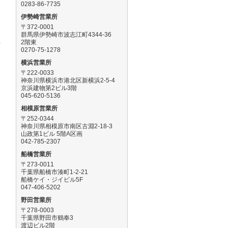
0283-86-7735
伊勢崎営業所
〒372-0001
群馬県伊勢崎市波志江町4344-36
2階東
可
0270-75-1278
横浜営業所
〒222-0033
神奈川県横浜市港北区新横浜2-5-4
京浜建物第2ビル3階
045-620-5136
相模原営業所
〒252-0344
神奈川県相模原市南区古淵2-18-3
山政第1ビル 5階A区画
と
042-785-2307
船橋営業所
〒273-0011
千葉県船橋市湊町1-2-21
船橋ケイ・ジイビル5F
047-406-5202
野田営業所
〒278-0003
千葉県野田市鶴奉3
渡辺ビル2階