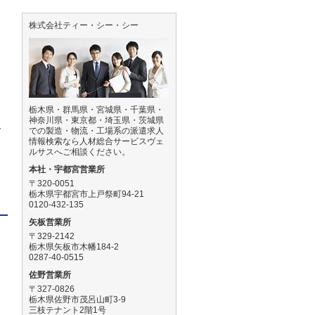
株式会社ティー・シー・シー
栃木県・群馬県・宮城県・千葉県・
神奈川県・東京都・埼玉県・茨城県
で
での製造・物流・工場系の派遣求人
情報検索なら人材総合サービスヴェ
ルサスへご相談ください。
本社・宇都宮営業所
〒320-0051
栃木県宇都宮市上戸祭町94-21
0120-432-135
矢板営業所
〒329-2142
栃木県矢板市木幡184-2
0287-40-0515
佐野営業所
〒327-0826
栃木県佐野市茂呂山町3-9
三枝テナント2階1号