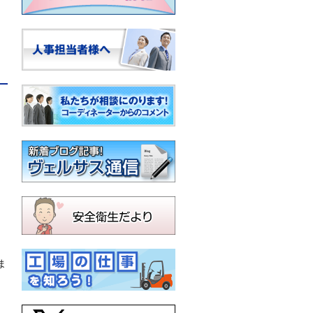
。
ま
き