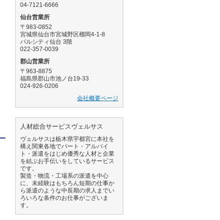
04-7121-6666
仙台営業所
〒983-0852
宮城県仙台市宮城野区榴岡4-1-8
パルシティ仙台 3階
022-357-0039
郡山営業所
〒963-8875
福島県郡山市池ノ台19-33
024-926-0206
会社概要ページ
人材総合サービスヴェルサス
ヴェルサスは栃木県宇都宮に本社を
構え関東各地でパート・アルバイ
ト・派遣をはじめ優秀な人材と企業
を結ぶお手伝いをしているサービス
です。
製造・物流・工場系の派遣を中心
に、未経験はもちろん短期の仕事か
ら派遣のような中長期の求人までい
ろいろな条件のお仕事がございま
す。