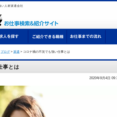
強い人材派遣会社
ての方へ
求人を探す
ご紹介できる職種
お仕
>
ブログ
>
派遣
>
コロナ禍の不況でも強い仕事とは
仕事とは
2020年9月4日 09: