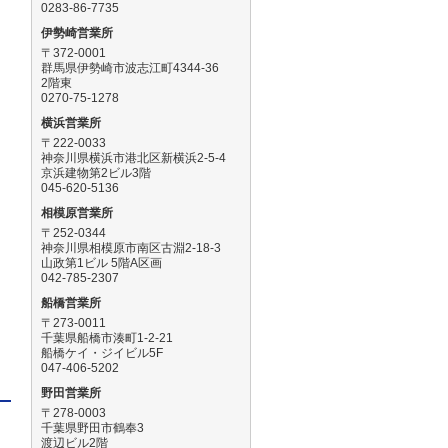
0283-86-7735
伊勢崎営業所
〒372-0001
群馬県伊勢崎市波志江町4344-36
2階東
0270-75-1278
横浜営業所
〒222-0033
神奈川県横浜市港北区新横浜2-5-4
京浜建物第2ビル3階
045-620-5136
相模原営業所
〒252-0344
神奈川県相模原市南区古淵2-18-3
山政第1ビル 5階A区画
042-785-2307
船橋営業所
〒273-0011
千葉県船橋市湊町1-2-21
船橋ケイ・ジイビル5F
047-406-5202
野田営業所
〒278-0003
千葉県野田市鶴奉3
渡辺ビル2階