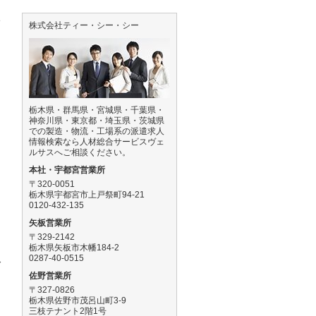
い
株式会社ティー・シー・シー
栃木県・群馬県・宮城県・千葉県・
神奈川県・東京都・埼玉県・茨城県
での製造・物流・工場系の派遣求人
情報検索なら人材総合サービスヴェ
ルサスへご相談ください。
本社・宇都宮営業所
〒320-0051
栃木県宇都宮市上戸祭町94-21
0120-432-135
矢板営業所
〒329-2142
栃木県矢板市木幡184-2
0287-40-0515
ダ
佐野営業所
〒327-0826
栃木県佐野市茂呂山町3-9
三枝テナント2階1号