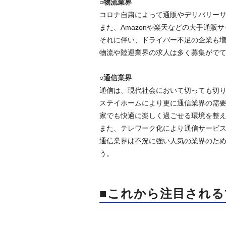
○物流業界
コロナ自粛によって通販やデリバリー
また、Amazonや楽天などの大手通
それに伴い、ドライバー不足の企業も
物流や陸運業界の求人は多く募集がで
○通信業界
通信は、現代社会において切っても切
ステイホームにより更に通信業界の需
家でも快適に楽しく過ごせる環境を整
また、テレワーク化により通信サービ
通信業界は不況に強い人気の業界のた
う。
■これから注目され