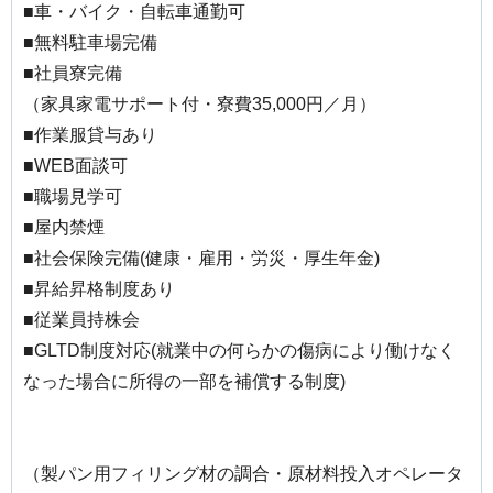
■車・バイク・自転車通勤可
■無料駐車場完備
■社員寮完備
（家具家電サポート付・寮費35,000円／月）
■作業服貸与あり
■WEB面談可
■職場見学可
■屋内禁煙
■社会保険完備(健康・雇用・労災・厚生年金)
■昇給昇格制度あり
■従業員持株会
■GLTD制度対応(就業中の何らかの傷病により働けなく
なった場合に所得の一部を補償する制度)
（製パン用フィリング材の調合・原材料投入オペレータ