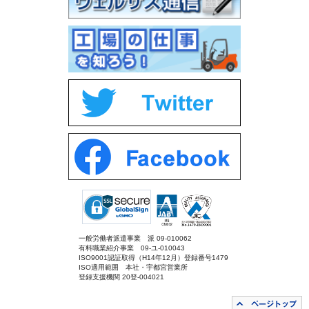
一般労働者派遣事業 派 09-010062
有料職業紹介事業 09-ユ-010043
ISO9001認証取得（H14年12月）登録番号1479
ISO適用範囲 本社・宇都宮営業所
登録支援機関 20登-004021