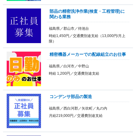
部品の精密洗浄作業(検査・工程管理)に
関わる業務
福島県／郡山市／待池台
時給1,450円／交通費別途支給（13,000円/月上
限）
精密機器メーカーでの配線組立のお仕事
福島県／白河市／中野山
時給 1,200円／交通費別途支給
コンデンサ部品の製造
福島県／西白河郡／矢吹町／丸の内
月給219,000円／交通費別途支給