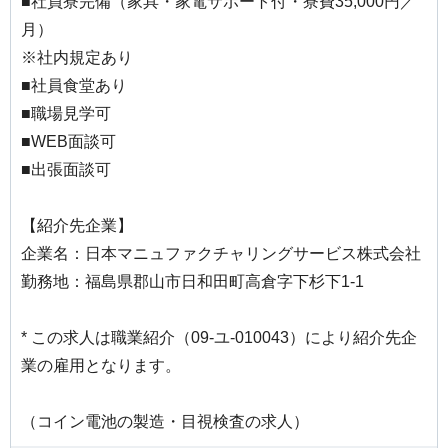
■社員寮完備（家具・家電サポート付・寮費35,000円／
月）
※社内規定あり
■社員食堂あり
■職場見学可
■WEB面談可
■出張面談可
【紹介先企業】
企業名：日本マニュファクチャリングサービス株式会社
勤務地：福島県郡山市日和田町高倉字下杉下1-1
* この求人は職業紹介（09-ユ-010043）により紹介先企
業の雇用となります。
（コイン電池の製造・目視検査の求人）