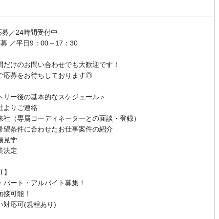
応募／24時間受付中
募 ／平日9：00～17：30
問だけのお問い合わせでも大歓迎です！
ご応募をお待ちしております◎
トリー後の基本的なスケジュール＞
社よりご連絡
来社（専属コーディネーターとの面談・登録）
希望条件に合わせたお仕事案件の紹介
場見学
業決定
NT】
・パート・アルバイト募集！
面接可能！
い対応可(規程あり)