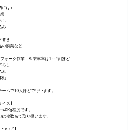
的には）
作業
ろし
込み
ド巻き
品の廃棄など
チフォーク作業 ※乗車率は1～2割ほど
下ろし
込み
移動
チームで10人ほどで行います。
サイズ】
~40Kg程度です。
のは複数名で取り扱います。
について】