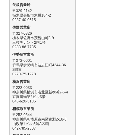
矢板営業所
〒329-2142
栃木県矢板市木幡184-2
0287-40-0515
佐野営業所
〒327-0826
栃木県佐野市茂呂山町3-9
三枝テナント2階1号
0283-86-7735
伊勢崎営業所
〒372-0001
群馬県伊勢崎市波志江町4344-36
2階東
0270-75-1278
横浜営業所
〒222-0033
神奈川県横浜市港北区新横浜2-5-4
京浜建物第2ビル3階
045-620-5136
相模原営業所
〒252-0344
神奈川県相模原市南区古淵2-18-3
山政第1ビル 5階A区画
042-785-2307