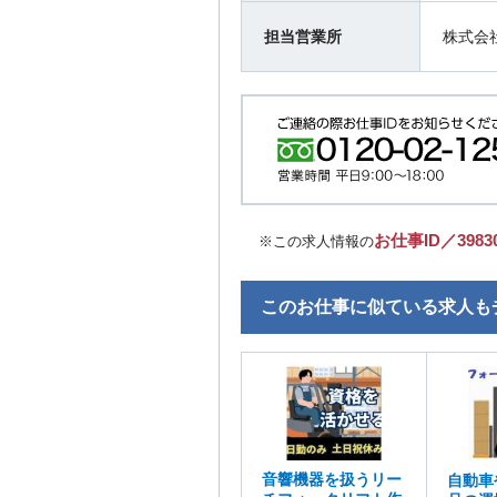
担当営業所
株式会
お仕事ID／3983
※この求人情報の
このお仕事に似ている求人も
音響機器を扱うリー
自動車