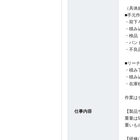
（具体
■手元
・荷下
・積み
・検品
・バン
・不良
■リー
・積み
・積み
・在庫
作業は
仕事内容
【製品
重量は5
重いも
【研修