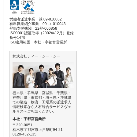
労働者派遣事業 派 09-010062
有料職業紹介事業 09-ユ-010043
登録支援機関 22登-006858
ISO9001認証取得（2002年12月）登録
番号1479
ISO適用範囲 本社・宇都宮営業所
株式会社ティー・シー・シー
栃木県・群馬県・宮城県・千葉県・
神奈川県・東京都・埼玉県・茨城県
での製造・物流・工場系の派遣求人
情報検索なら人材総合サービスヴェ
ルサスへご相談ください。
本社・宇都宮営業所
〒320-0051
栃木県宇都宮市上戸祭町94-21
0120-432-135