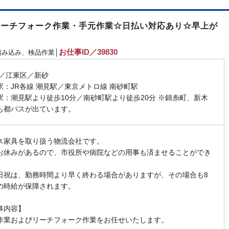
のリーチフォーク作業・手元作業☆日払い対応あり☆早上が
お仕事ID／39830
み込み、検品作業│
 ／江東区／新砂
駅：JR各線 潮見駅／東京メトロ線 南砂町駅
駅：潮見駅より徒歩10分／南砂町駅より徒歩20分 ※錦糸町、新木
も都バスが出ています。
ス家具を取り扱う物流会社です。
お休みがあるので、市役所や病院などの用事も済ませることができ
日祝は、勤務時間より早く終わる場合がありますが、その場合も8
の時給が保障されます。
事内容】
作業およびリーチフォーク作業をお任せいたします。