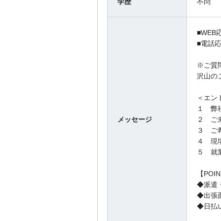
学歴
不問
■WEB
■電話応
※ご質
沢山の
＜エン
１ 弊
メッセージ
２ ご
３ ご
４ 現
５ 就
【POI
◆派遣
◆出張
◆日払