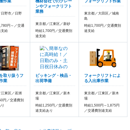
搬作業
機材会社でのクレー
フォークリフト作業
ンやフォークリフト
業務
／日野市／日野
東京都／大田区／城南
島
東京都／江東区／新砂
3,780円～／交通
時給1,700円／交通費別
途支給
時給1,700円／交通費別
途支給
途支給
を取り扱うフ
ピッキング・検品・
フォークリフトによ
作業
出荷準備
る入出庫作業
／江東区／若洲
東京都／江東区／新木
東京都／江東区／新木
場
場
550円／交通費別
あり
時給1,250円／交通費別
時給1,500円～1,875円
途支給あり
／交通費別途支給