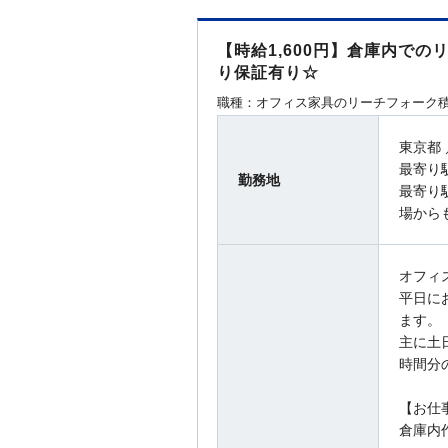
【時給1,600円】倉庫内で
り保証有り☆
職種：オフィス家具のリーチフォーク積
東京都
最寄り
勤務地
最寄り
場から
オフィ
平日に
ます。
主に土
時間分
【お仕
倉庫内