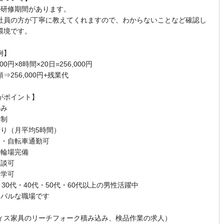
の研修期間があります。
社員の方が丁寧に教えてくれますので、わからないことなど確認し
環境です。
例】
00円×8時間×20日=256,000円
⇒256,000円+残業代
がポイント】
のみ
ト制
あり（月平均5時間）
ク・自転車通勤可
駐輪場完備
面談可
見学可
・30代・40代・50代・60代以上の男性活躍中
ーバルな職場です
ィス家具のリーチフォーク積み込み、検品作業の求人）