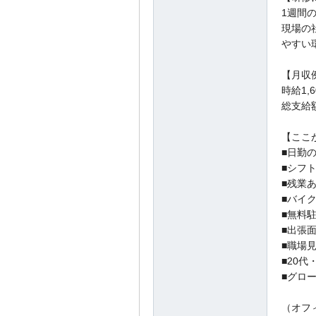
1週間
現場の
やすい
【月収
時給1,6
総支給額
【ここ
■日勤
■シフ
■残業
■バイ
■無料
■出張
■職場
■20代
■グロ
（オフ