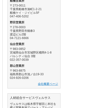
船橋営業所
〒273-0011
千葉県船橋市湊町1-2-21
船橋ケイ・ジイビル5F
047-406-5202
野田営業所
〒278-0003
千葉県野田市鶴奉3
渡辺ビル2階
04-7121-6666
仙台営業所
〒983-0852
宮城県仙台市宮城野区榴岡4-1-8
パルシティ仙台 3階
022-357-0039
郡山営業所
〒963-8875
福島県郡山市池ノ台19-33
024-926-0206
会社概要ページ
人材総合サービスヴェルサス
ヴェルサスは栃木県宇都宮に本社を
構え関東各地でパート・アルバイ