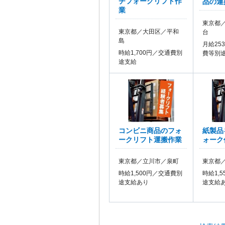
チフォークリフト作
品の運
業
東京都
東京都／大田区／平和
台
島
月給25
時給1,700円／交通費別
費等別
途支給
コンビニ商品のフォ
紙製品
ークリフト運搬作業
ォーク
東京都／立川市／泉町
東京都
時給1,500円／交通費別
時給1,
途支給あり
途支給