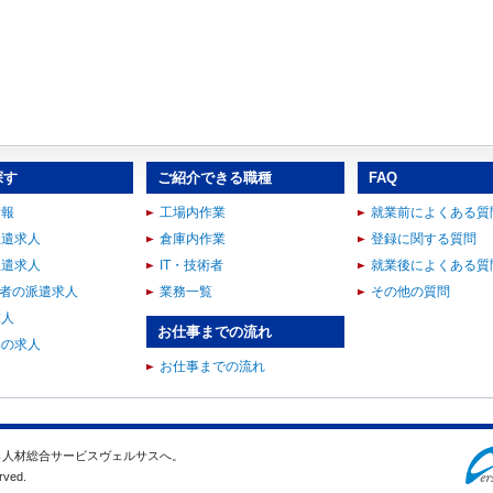
探す
ご紹介できる職種
FAQ
情報
工場内作業
就業前によくある質
派遣求人
倉庫内作業
登録に関する質問
派遣求人
IT・技術者
就業後によくある質
術者の派遣求人
業務一覧
その他の質問
求人
お仕事までの流れ
集の求人
お仕事までの流れ
ら人材総合サービスヴェルサスへ。
rved.