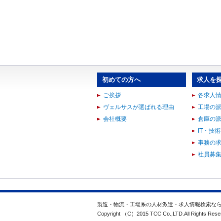
初めての方へ
求人を
ご挨拶
各求人
ヴェルサスが選ばれる理由
工場の
会社概要
倉庫の
IT・技
事務の
社員募
製造・物流・工場系の人材派遣・求人情報検索な
Copyright （C）2015 TCC Co.,LTD.All Rights Rese