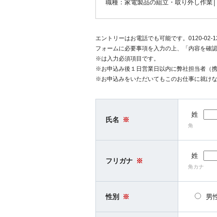
職種：家電製品の組立・取り外し作業│お仕
エントリーはお電話でも可能です。0120-02-
フォームに必要事項を入力の上、「内容を確
※は入力必須項目です。
※お申込み後１日営業日以内に弊社担当者（
※お申込みをいただいてもこのお仕事に就け
姓
氏名
※
角
姓
フリガナ
※
角カナ
性別
※
男