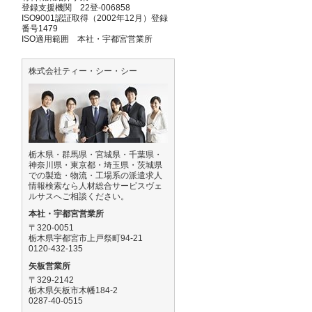
登録支援機関 22登-006858
ISO9001認証取得（2002年12月）登録
番号1479
ISO適用範囲 本社・宇都宮営業所
株式会社ティー・シー・シー
栃木県・群馬県・宮城県・千葉県・
神奈川県・東京都・埼玉県・茨城県
での製造・物流・工場系の派遣求人
情報検索なら人材総合サービスヴェ
ルサスへご相談ください。
本社・宇都宮営業所
〒320-0051
栃木県宇都宮市上戸祭町94-21
0120-432-135
矢板営業所
〒329-2142
栃木県矢板市木幡184-2
0287-40-0515