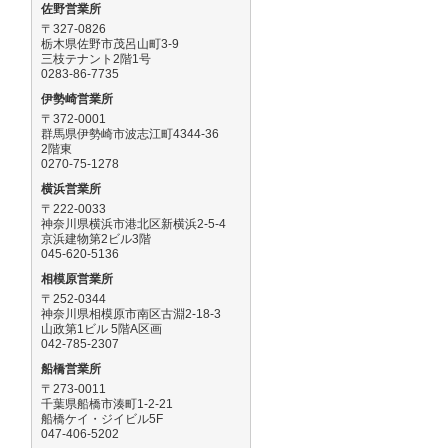
佐野営業所
〒327-0826
栃木県佐野市茂呂山町3-9
三枝テナント2階1号
0283-86-7735
伊勢崎営業所
〒372-0001
群馬県伊勢崎市波志江町4344-36
2階東
0270-75-1278
横浜営業所
〒222-0033
神奈川県横浜市港北区新横浜2-5-4
京浜建物第2ビル3階
045-620-5136
相模原営業所
〒252-0344
神奈川県相模原市南区古淵2-18-3
山政第1ビル 5階A区画
042-785-2307
船橋営業所
〒273-0011
千葉県船橋市湊町1-2-21
船橋ケイ・ジイビル5F
047-406-5202