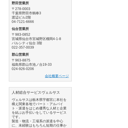
野田営業所
〒278-0003
千葉県野田市鶴奉3
渡辺ビル2階
04-7121-6666
仙台営業所
〒983-0852
宮城県仙台市宮城野区榴岡4-1-8
パルシティ仙台 3階
022-357-0039
郡山営業所
〒963-8875
福島県郡山市池ノ台19-33
024-926-0206
会社概要ページ
人材総合サービスヴェルサス
ヴェルサスは栃木県宇都宮に本社を
構え関東各地でパート・アルバイ
ト・派遣をはじめ優秀な人材と企業
を結ぶお手伝いをしているサービス
です。
製造・物流・工場系の派遣を中心
に、未経験はもちろん短期の仕事か