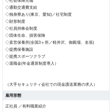
◇社会保険完備
◇通勤交通費支給
◇独身寮あり(東京、愛知)／社宅制度
◇財形制度
◇社員持株会制度
◇団体生命、損害保険
◇直営保養所(全国3ヶ所／軽井沢、御殿場、名張)
◇提携保養施設
◇提携スポーツクラブ
◇退職金(年金通算制度導入）
（大手セキュリティ会社での現金護送業務の求人）
雇用形態
正社員 ／有料職業紹介