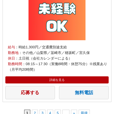
給与
：時給1,300円／交通費別途支給
勤務地
：その他／山梨県／韮崎市／穂坂町／宮久保
休日
：土日祝（会社カレンダーによる）
勤務時間
：08:15～17:30（実働8時間・休憩75分）※残業あり
（月平均20時間）
詳細を見る
応募する
無料電話
1
2
3
4
5
...
»
最後