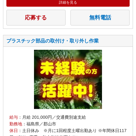
詳細を見る
応募する
無料電話
プラスチック部品の取付け・取り外し作業
給与
：月給 201,000円／交通費別途支給
勤務地
：福島県／郡山市
休日
：土日休み ※月に1回程度土曜出勤あり ※年間休日117