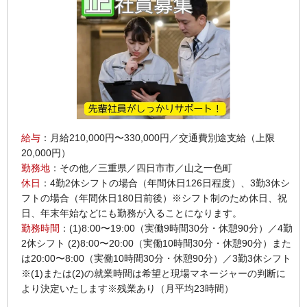
給与
：月給210,000円〜330,000円／交通費別途支給（上限
20,000円）
勤務地
：その他／三重県／四日市市／山之一色町
休日
：4勤2休シフトの場合（年間休日126日程度）、3勤3休シ
フトの場合（年間休日180日前後）※シフト制のため休日、祝
日、年末年始などにも勤務が入ることになります。
勤務時間
：(1)8:00〜19:00（実働9時間30分・休憩90分）／4勤
2休シフト (2)8:00〜20:00（実働10時間30分・休憩90分）また
は20:00〜8:00（実働10時間30分・休憩90分）／3勤3休シフト
※(1)または(2)の就業時間は希望と現場マネージャーの判断に
より決定いたします※残業あり（月平均23時間）